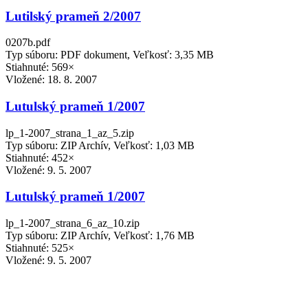
Lutilský prameň 2/2007
0207b.pdf
Typ súboru: PDF dokument, Veľkosť: 3,35 MB
Stiahnuté: 569×
Vložené:
18. 8. 2007
Lutulský prameň 1/2007
lp_1-2007_strana_1_az_5.zip
Typ súboru: ZIP Archív, Veľkosť: 1,03 MB
Stiahnuté: 452×
Vložené:
9. 5. 2007
Lutulský prameň 1/2007
lp_1-2007_strana_6_az_10.zip
Typ súboru: ZIP Archív, Veľkosť: 1,76 MB
Stiahnuté: 525×
Vložené:
9. 5. 2007
Rok 2006