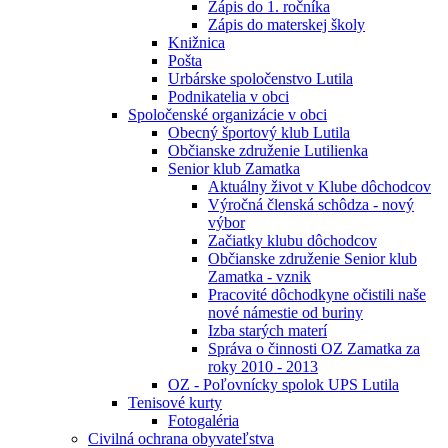
Zápis do 1. ročníka
Zápis do materskej školy
Knižnica
Pošta
Urbárske spoločenstvo Lutila
Podnikatelia v obci
Spoločenské organizácie v obci
Obecný športový klub Lutila
Občianske združenie Lutilienka
Senior klub Zamatka
Aktuálny život v Klube dôchodcov
Výročná členská schôdza - nový
výbor
Začiatky klubu dôchodcov
Občianske združenie Senior klub
Zamatka - vznik
Pracovité dôchodkyne očistili naše
nové námestie od buriny
Izba starých materí
Správa o činnosti OZ Zamatka za
roky 2010 - 2013
OZ - Poľovnícky spolok UPS Lutila
Tenisové kurty
Fotogaléria
Civilná ochrana obyvateľstva