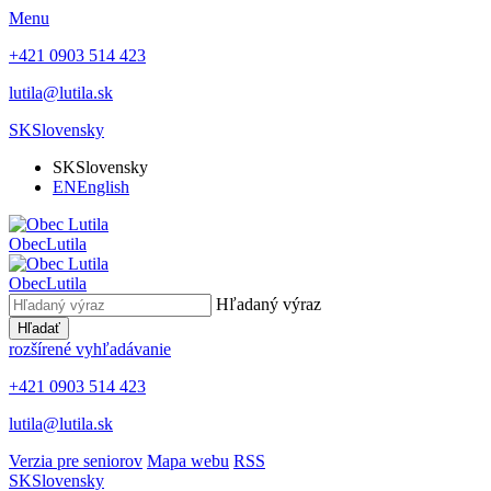
Menu
+421 0903 514 423
lutila@lutila.sk
SK
Slovensky
SK
Slovensky
EN
English
Obec
Lutila
Obec
Lutila
Hľadaný výraz
Hľadať
rozšírené vyhľadávanie
+421 0903 514 423
lutila@lutila.sk
Verzia pre seniorov
Mapa webu
RSS
SK
Slovensky