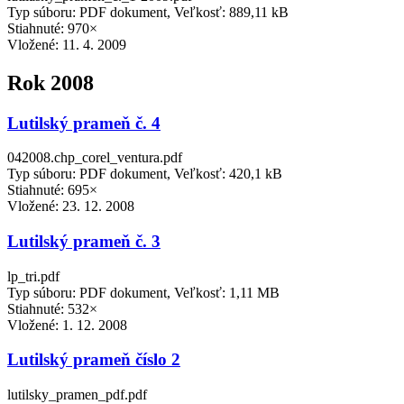
Typ súboru: PDF dokument, Veľkosť: 889,11 kB
Stiahnuté: 970×
Vložené:
11. 4. 2009
Rok 2008
Lutilský prameň č. 4
042008.chp_corel_ventura.pdf
Typ súboru: PDF dokument, Veľkosť: 420,1 kB
Stiahnuté: 695×
Vložené:
23. 12. 2008
Lutilský prameň č. 3
lp_tri.pdf
Typ súboru: PDF dokument, Veľkosť: 1,11 MB
Stiahnuté: 532×
Vložené:
1. 12. 2008
Lutilský prameň číslo 2
lutilsky_pramen_pdf.pdf