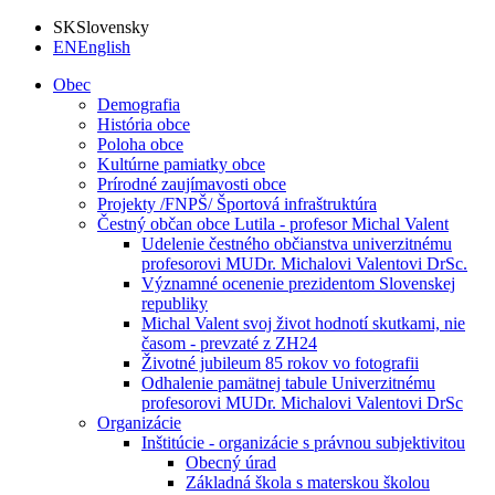
SK
Slovensky
EN
English
Obec
Demografia
História obce
Poloha obce
Kultúrne pamiatky obce
Prírodné zaujímavosti obce
Projekty /FNPŠ/ Športová infraštruktúra
Čestný občan obce Lutila - profesor Michal Valent
Udelenie čestného občianstva univerzitnému
profesorovi MUDr. Michalovi Valentovi DrSc.
Významné ocenenie prezidentom Slovenskej
republiky
Michal Valent svoj život hodnotí skutkami, nie
časom - prevzaté z ZH24
Životné jubileum 85 rokov vo fotografii
Odhalenie pamätnej tabule Univerzitnému
profesorovi MUDr. Michalovi Valentovi DrSc
Organizácie
Inštitúcie - organizácie s právnou subjektivitou
Obecný úrad
Základná škola s materskou školou