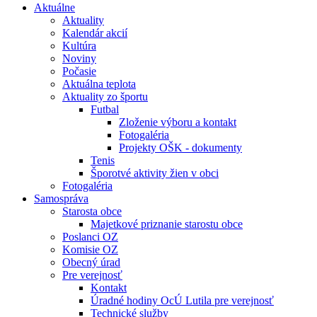
Aktuálne
Aktuality
Kalendár akcií
Kultúra
Noviny
Počasie
Aktuálna teplota
Aktuality zo športu
Futbal
Zloženie výboru a kontakt
Fotogaléria
Projekty OŠK - dokumenty
Tenis
Šporotvé aktivity žien v obci
Fotogaléria
Samospráva
Starosta obce
Majetkové priznanie starostu obce
Poslanci OZ
Komisie OZ
Obecný úrad
Pre verejnosť
Kontakt
Úradné hodiny OcÚ Lutila pre verejnosť
Technické služby