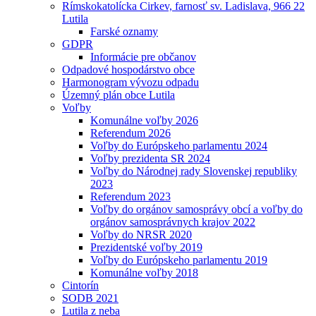
Rímskokatolícka Cirkev, farnosť sv. Ladislava, 966 22
Lutila
Farské oznamy
GDPR
Informácie pre občanov
Odpadové hospodárstvo obce
Harmonogram vývozu odpadu
Územný plán obce Lutila
Voľby
Komunálne voľby 2026
Referendum 2026
Voľby do Európskeho parlamentu 2024
Voľby prezidenta SR 2024
Voľby do Národnej rady Slovenskej republiky
2023
Referendum 2023
Voľby do orgánov samosprávy obcí a voľby do
orgánov samosprávnych krajov 2022
Voľby do NRSR 2020
Prezidentské voľby 2019
Voľby do Európskeho parlamentu 2019
Komunálne voľby 2018
Cintorín
SODB 2021
Lutila z neba