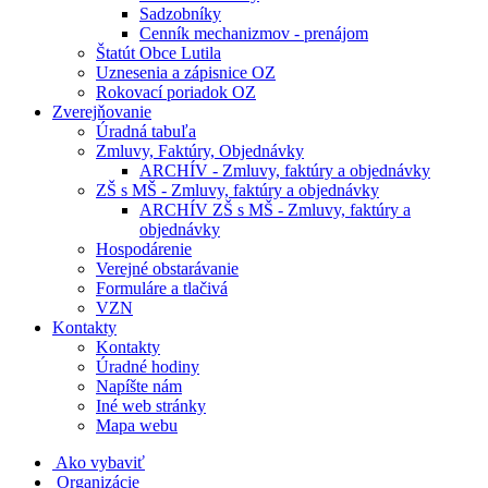
Sadzobníky
Cenník mechanizmov - prenájom
Štatút Obce Lutila
Uznesenia a zápisnice OZ
Rokovací poriadok OZ
Zverejňovanie
Úradná tabuľa
Zmluvy, Faktúry, Objednávky
ARCHÍV - Zmluvy, faktúry a objednávky
ZŠ s MŠ - Zmluvy, faktúry a objednávky
ARCHÍV ZŠ s MŠ - Zmluvy, faktúry a
objednávky
Hospodárenie
Verejné obstarávanie
Formuláre a tlačivá
VZN
Kontakty
Kontakty
Úradné hodiny
Napíšte nám
Iné web stránky
Mapa webu
Ako vybaviť
Organizácie