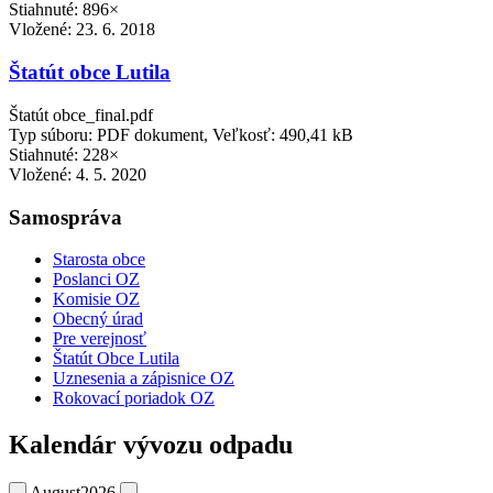
Stiahnuté: 896×
Vložené:
23. 6. 2018
Štatút obce Lutila
Štatút obce_final.pdf
Typ súboru: PDF dokument, Veľkosť: 490,41 kB
Stiahnuté: 228×
Vložené:
4. 5. 2020
Samospráva
Starosta obce
Poslanci OZ
Komisie OZ
Obecný úrad
Pre verejnosť
Štatút Obce Lutila
Uznesenia a zápisnice OZ
Rokovací poriadok OZ
Kalendár vývozu odpadu
August
2026