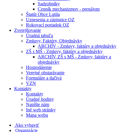
Sadzobníky
Cenník mechanizmov - prenájom
Štatút Obce Lutila
Uznesenia a zápisnice OZ
Rokovací poriadok OZ
Zverejňovanie
Úradná tabuľa
Zmluvy, Faktúry, Objednávky
ARCHÍV - Zmluvy, faktúry a objednávky
ZŠ s MŠ - Zmluvy, faktúry a objednávky
ARCHÍV ZŠ s MŠ - Zmluvy, faktúry a
objednávky
Hospodárenie
Verejné obstarávanie
Formuláre a tlačivá
VZN
Kontakty
Kontakty
Úradné hodiny
Napíšte nám
Iné web stránky
Mapa webu
Ako vybaviť
Organizácie