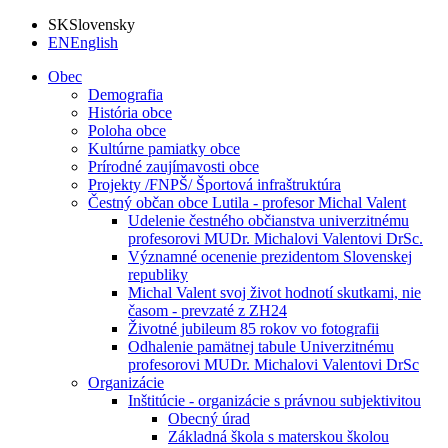
SK
Slovensky
EN
English
Obec
Demografia
História obce
Poloha obce
Kultúrne pamiatky obce
Prírodné zaujímavosti obce
Projekty /FNPŠ/ Športová infraštruktúra
Čestný občan obce Lutila - profesor Michal Valent
Udelenie čestného občianstva univerzitnému
profesorovi MUDr. Michalovi Valentovi DrSc.
Významné ocenenie prezidentom Slovenskej
republiky
Michal Valent svoj život hodnotí skutkami, nie
časom - prevzaté z ZH24
Životné jubileum 85 rokov vo fotografii
Odhalenie pamätnej tabule Univerzitnému
profesorovi MUDr. Michalovi Valentovi DrSc
Organizácie
Inštitúcie - organizácie s právnou subjektivitou
Obecný úrad
Základná škola s materskou školou