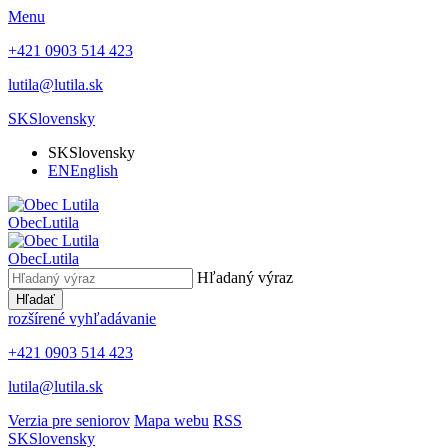
Menu
+421 0903 514 423
lutila@lutila.sk
SK
Slovensky
SK
Slovensky
EN
English
Obec
Lutila
Obec
Lutila
Hľadaný výraz
Hľadať
rozšírené vyhľadávanie
+421 0903 514 423
lutila@lutila.sk
Verzia pre seniorov
Mapa webu
RSS
SK
Slovensky