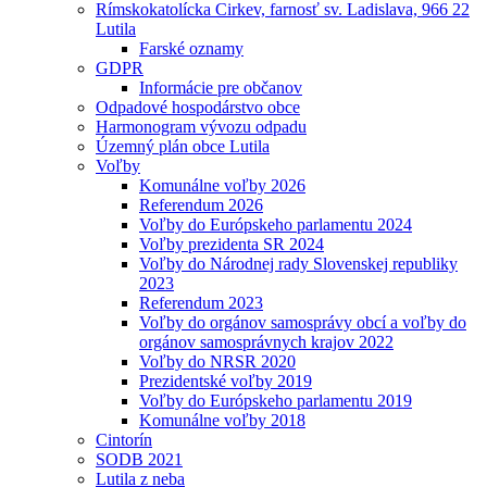
Rímskokatolícka Cirkev, farnosť sv. Ladislava, 966 22
Lutila
Farské oznamy
GDPR
Informácie pre občanov
Odpadové hospodárstvo obce
Harmonogram vývozu odpadu
Územný plán obce Lutila
Voľby
Komunálne voľby 2026
Referendum 2026
Voľby do Európskeho parlamentu 2024
Voľby prezidenta SR 2024
Voľby do Národnej rady Slovenskej republiky
2023
Referendum 2023
Voľby do orgánov samosprávy obcí a voľby do
orgánov samosprávnych krajov 2022
Voľby do NRSR 2020
Prezidentské voľby 2019
Voľby do Európskeho parlamentu 2019
Komunálne voľby 2018
Cintorín
SODB 2021
Lutila z neba