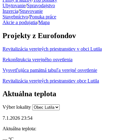
Ubytovanie
/
Spravodajstvo
Inzercia
/
Stravovanie
Stavebníctvo
/
Ponuka práce
Akcie a podujatia
/
Mapa
Projekty z Eurofondov
Revitalizácia verejných priestranstiev v obci Lutila
Rekonštrukcia verejného osvetlenia
Vysvetľujúca pamätná tabuľa verejné osvetlenie
Revitalizácia verejných priestranstiev obce Lutila
Aktuálna teplota
Výber lokality
7.1.2026 23:54
Aktuálna teplota:
--- °C