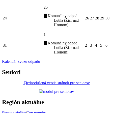
25
Komunálny odpad
24
26
27
28
29
30
Lutila (Žiar nad
Hronom)
1
Komunálny odpad
31
2
3
4
5
6
Lutila (Žiar nad
Hronom)
Kalendár zvozu odpadu
Seniori
Zjednodušená verzia stránok pre seniorov
Región aktuálne
Firmy a služby
/
Top ponuky