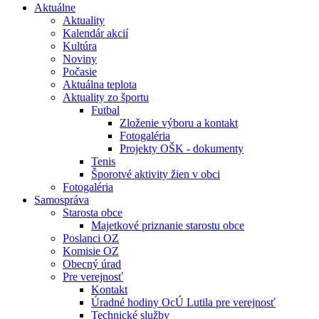
Aktuálne
Aktuality
Kalendár akcií
Kultúra
Noviny
Počasie
Aktuálna teplota
Aktuality zo športu
Futbal
Zloženie výboru a kontakt
Fotogaléria
Projekty OŠK - dokumenty
Tenis
Šporotvé aktivity žien v obci
Fotogaléria
Samospráva
Starosta obce
Majetkové priznanie starostu obce
Poslanci OZ
Komisie OZ
Obecný úrad
Pre verejnosť
Kontakt
Úradné hodiny OcÚ Lutila pre verejnosť
Technické služby