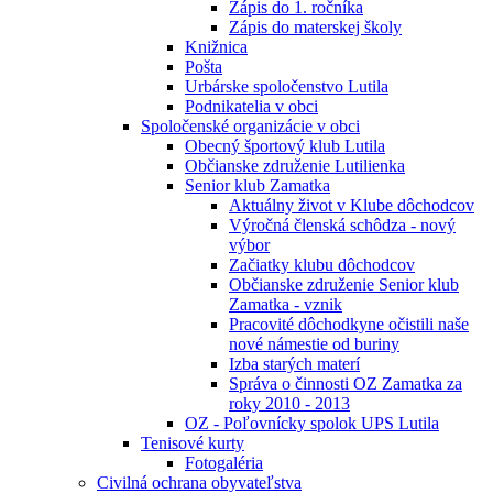
Zápis do 1. ročníka
Zápis do materskej školy
Knižnica
Pošta
Urbárske spoločenstvo Lutila
Podnikatelia v obci
Spoločenské organizácie v obci
Obecný športový klub Lutila
Občianske združenie Lutilienka
Senior klub Zamatka
Aktuálny život v Klube dôchodcov
Výročná členská schôdza - nový
výbor
Začiatky klubu dôchodcov
Občianske združenie Senior klub
Zamatka - vznik
Pracovité dôchodkyne očistili naše
nové námestie od buriny
Izba starých materí
Správa o činnosti OZ Zamatka za
roky 2010 - 2013
OZ - Poľovnícky spolok UPS Lutila
Tenisové kurty
Fotogaléria
Civilná ochrana obyvateľstva