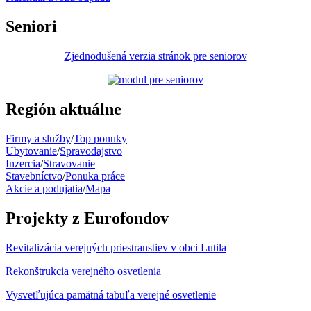
Seniori
Zjednodušená verzia stránok pre seniorov
Región aktuálne
Firmy a služby
/
Top ponuky
Ubytovanie
/
Spravodajstvo
Inzercia
/
Stravovanie
Stavebníctvo
/
Ponuka práce
Akcie a podujatia
/
Mapa
Projekty z Eurofondov
Revitalizácia verejných priestranstiev v obci Lutila
Rekonštrukcia verejného osvetlenia
Vysvetľujúca pamätná tabuľa verejné osvetlenie