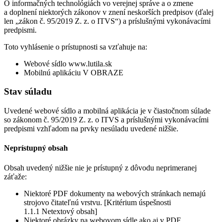
O informačných technológiách vo verejnej správe a o zmene
a doplnení niektorých zákonov v znení neskorších predpisov (ďalej
len „zákon č. 95/2019 Z. z. o ITVS“) a príslušnými vykonávacími
predpismi.
Toto vyhlásenie o prístupnosti sa vzťahuje na:
Webové sídlo www.lutila.sk
Mobilnú aplikáciu V OBRAZE
Stav súladu
Uvedené webové sídlo a mobilná aplikácia je v čiastočnom súlade
so zákonom č. 95/2019 Z. z. o ITVS a príslušnými vykonávacími
predpismi vzhľadom na prvky nesúladu uvedené nižšie.
Neprístupný obsah
Obsah uvedený nižšie nie je prístupný z dôvodu neprimeranej
záťaže:
Niektoré PDF dokumenty na webových stránkach nemajú
strojovo čitateľnú vrstvu. [Kritérium úspešnosti
1.1.1 Netextový obsah]
Niektoré obrázky na webovom sídle ako aj v PDF