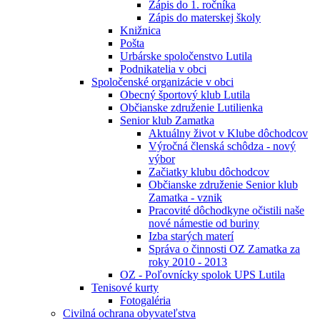
Zápis do 1. ročníka
Zápis do materskej školy
Knižnica
Pošta
Urbárske spoločenstvo Lutila
Podnikatelia v obci
Spoločenské organizácie v obci
Obecný športový klub Lutila
Občianske združenie Lutilienka
Senior klub Zamatka
Aktuálny život v Klube dôchodcov
Výročná členská schôdza - nový
výbor
Začiatky klubu dôchodcov
Občianske združenie Senior klub
Zamatka - vznik
Pracovité dôchodkyne očistili naše
nové námestie od buriny
Izba starých materí
Správa o činnosti OZ Zamatka za
roky 2010 - 2013
OZ - Poľovnícky spolok UPS Lutila
Tenisové kurty
Fotogaléria
Civilná ochrana obyvateľstva