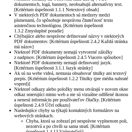
dokumentoch, logá, bannery, neobsahujú alternatívny text.
[Kritérium úspešnosti 1.1.1 Netextový obsah]
V niektorých PDF dokumentoch sú medzery medzi
písmenami, čo spôsobuje nesprávnu čitateľnosť textu
asistenčnou technológiou. [Kritérium úspešnosti
1.3.2 Zmysluplné poradie]
Chýbajúce alebo nesprávne definované názvy v niektorých
PDF dokumentov. [Kritérium úspešnosti 2.4.2 Každá stránka
má názov]
Niektoré PDF dokumenty nemajú vytvorené záložky
z nadpisov. [Kritérium úspešnosti 2.4.5 Viacero spôsobov]
Niektoré PDF dokumenty nemajú definovaný jazyk.
[Kritérium úspešnosti 3.1.1 Jazyk stránky]
Ak sú na webe videá, nemusia obsahovať titulky ani textový
prepis. [Kritérium úspešnosti 1.2.2 Titulky (pre média nahraté
vopred)]
Niektoré odkazy alebo položky menu otvárajú v novom okne
odkaz smerujúci mimo web a nie sú vizuálne odlíšené ikonou
a nenesú informáciu pre používateľov čítačky. [Kritérium
úspešnosti 2.4.9 Účel odkazu]
Nasledujúce chyby sa týkajú kontaktných formulárov na
webových stránkach.
Chyba, ktorá sa zobrazí pri nesprávne vyplnenom poli,
nezotrvá a po chvíli sa sama stratí. [Kritérium
úspešnosti 1.4.13 Vnímateľný]