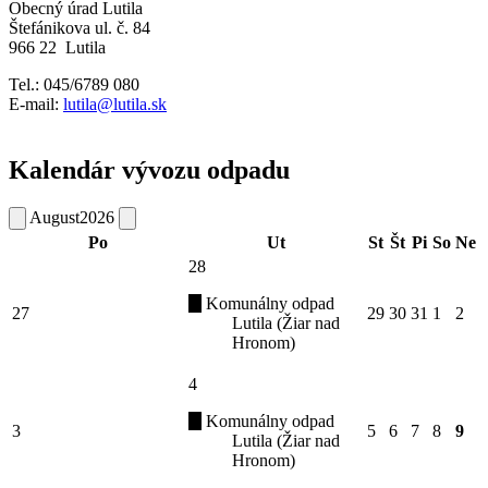
Obecný úrad Lutila
Štefánikova ul. č. 84
966 22 Lutila
Tel.: 045/6789 080
E-mail:
lutila@lutila.sk
Kalendár vývozu odpadu
August
2026
Po
Ut
St
Št
Pi
So
Ne
28
Komunálny odpad
27
29
30
31
1
2
Lutila (Žiar nad
Hronom)
4
Komunálny odpad
3
5
6
7
8
9
Lutila (Žiar nad
Hronom)