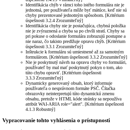
Identifikácia chýb v rámci toho istého formulára nie je
jednotná, pre používateľa môže byť mätúce, keď nie sú
chyby prezentované jednotným spôsobom. [Kritérium
úspešnosti 3.2.4 Zrozumiteľný]
Identifikácia chyby nie je postačujúca, chybná položka
nie je zvýraznená a chyba sa po chvíli stratí. Chyby sa
pri pokuse o odoslanie formulára zobrazujú postupne a
nie naraz, čo takisto predlžuje opravu chýb. [Kritérium
úspešnosti 3.3.1 Zrozumiteľný]
Inštrukcie k formuláru sú umiestnené až za samotným
formulárom. [Kritérium úspešnosti 3.3.2 Zrozumiteľný]
Nie je poskytnutý návrh na opravu chyby vo formulári,
používateľ by mal mať poskytnutý pokyn o tom, ako
túto chybu opraviť. [Kritérium úspešnosti
3.3.3 Zrozumiteľný]
Dynamicky generovaný obsah, ktorý informuje
používateľa o nesprávnom formáte PSČ. Čítačka
obrazovky neinterpretujú túto dynamickú zmenu
obsahu, pretože v HTML kóde stránky sa nepoužíva
atribút WAI-ARIA role="alert". [Kritérium úspešnosti
4.1.3 Robustný]
Vypracovanie tohto vyhlásenia o prístupnosti