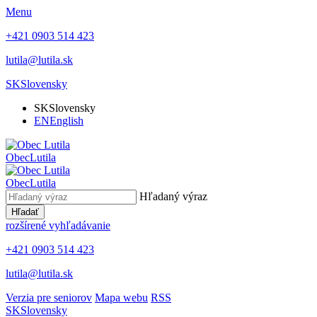
Menu
+421 0903 514 423
lutila@lutila.sk
SK
Slovensky
SK
Slovensky
EN
English
Obec
Lutila
Obec
Lutila
Hľadaný výraz
Hľadať
rozšírené vyhľadávanie
+421 0903 514 423
lutila@lutila.sk
Verzia pre seniorov
Mapa webu
RSS
SK
Slovensky