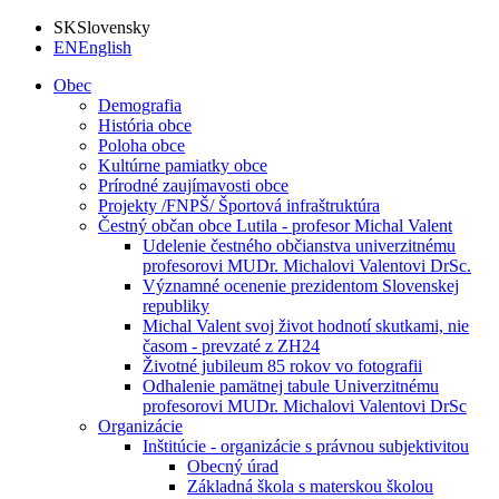
SK
Slovensky
EN
English
Obec
Demografia
História obce
Poloha obce
Kultúrne pamiatky obce
Prírodné zaujímavosti obce
Projekty /FNPŠ/ Športová infraštruktúra
Čestný občan obce Lutila - profesor Michal Valent
Udelenie čestného občianstva univerzitnému
profesorovi MUDr. Michalovi Valentovi DrSc.
Významné ocenenie prezidentom Slovenskej
republiky
Michal Valent svoj život hodnotí skutkami, nie
časom - prevzaté z ZH24
Životné jubileum 85 rokov vo fotografii
Odhalenie pamätnej tabule Univerzitnému
profesorovi MUDr. Michalovi Valentovi DrSc
Organizácie
Inštitúcie - organizácie s právnou subjektivitou
Obecný úrad
Základná škola s materskou školou