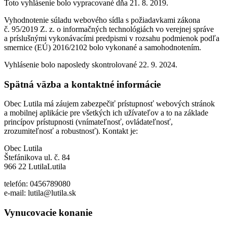
Toto vyhlásenie bolo vypracované dňa 21. 8. 2019.
Vyhodnotenie súladu webového sídla s požiadavkami zákona
č. 95/2019 Z. z. o informačných technológiách vo verejnej správe
a príslušnými vykonávacími predpismi v rozsahu podmienok podľa
smernice (EÚ) 2016/2102 bolo vykonané a samohodnotením.
Vyhlásenie bolo naposledy skontrolované 22. 9. 2024.
Spätná väzba a kontaktné informácie
Obec Lutila má záujem zabezpečiť prístupnosť webových stránok
a mobilnej aplikácie pre všetkých ich užívateľov a to na základe
princípov prístupnosti (vnímateľnosť, ovládateľnosť,
zrozumiteľnosť a robustnosť). Kontakt je:
Obec Lutila
Štefánikova ul. č. 84
966 22 LutilaLutila
telefón: 0456789080
e-mail: lutila@lutila.sk
Vynucovacie konanie