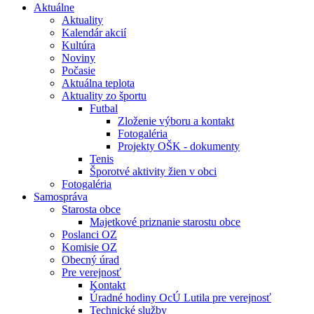
Aktuálne
Aktuality
Kalendár akcií
Kultúra
Noviny
Počasie
Aktuálna teplota
Aktuality zo športu
Futbal
Zloženie výboru a kontakt
Fotogaléria
Projekty OŠK - dokumenty
Tenis
Šporotvé aktivity žien v obci
Fotogaléria
Samospráva
Starosta obce
Majetkové priznanie starostu obce
Poslanci OZ
Komisie OZ
Obecný úrad
Pre verejnosť
Kontakt
Úradné hodiny OcÚ Lutila pre verejnosť
Technické služby