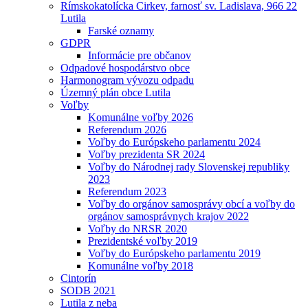
Rímskokatolícka Cirkev, farnosť sv. Ladislava, 966 22
Lutila
Farské oznamy
GDPR
Informácie pre občanov
Odpadové hospodárstvo obce
Harmonogram vývozu odpadu
Územný plán obce Lutila
Voľby
Komunálne voľby 2026
Referendum 2026
Voľby do Európskeho parlamentu 2024
Voľby prezidenta SR 2024
Voľby do Národnej rady Slovenskej republiky
2023
Referendum 2023
Voľby do orgánov samosprávy obcí a voľby do
orgánov samosprávnych krajov 2022
Voľby do NRSR 2020
Prezidentské voľby 2019
Voľby do Európskeho parlamentu 2019
Komunálne voľby 2018
Cintorín
SODB 2021
Lutila z neba