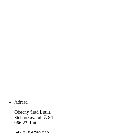
Adresa
Obecný úrad Lutila
Štefánikova ul. č. 84
966 22 Lutila
tel.:
045/6789 080