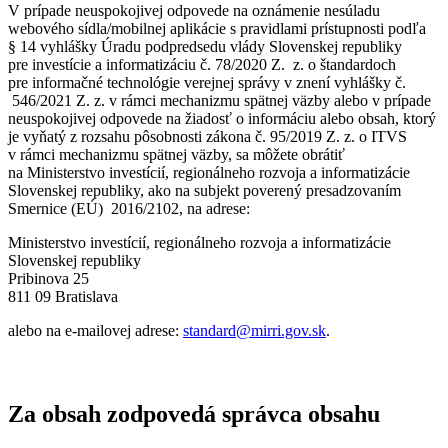
V prípade neuspokojivej odpovede na oznámenie nesúladu
webového sídla/mobilnej aplikácie s pravidlami prístupnosti podľa
§ 14 vyhlášky Úradu podpredsedu vlády Slovenskej republiky
pre investície a informatizáciu č. 78/2020 Z. z. o štandardoch
pre informačné technológie verejnej správy v znení vyhlášky č.
546/2021 Z. z. v rámci mechanizmu spätnej väzby alebo v prípade
neuspokojivej odpovede na žiadosť o informáciu alebo obsah, ktorý
je vyňatý z rozsahu pôsobnosti zákona č. 95/2019 Z. z. o ITVS
v rámci mechanizmu spätnej väzby, sa môžete obrátiť
na Ministerstvo investícií, regionálneho rozvoja a informatizácie
Slovenskej republiky, ako na subjekt poverený presadzovaním
Smernice (EÚ) 2016/2102, na adrese:
Ministerstvo investícií, regionálneho rozvoja a informatizácie
Slovenskej republiky
Pribinova 25
811 09 Bratislava
alebo na e-mailovej adrese:
standard@mirri.gov.sk
.
Za obsah zodpovedá správca obsahu