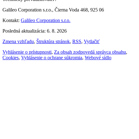
Galileo Corporation s.r.o., Čierna Voda 468, 925 06
Kontakt:
Galileo Corporation s.r.o.
Posledná aktualizácia: 6. 8. 2026
Zmena vzhľadu
,
Štruktúra stránok
,
RSS
,
Vytlačiť
Vyhlásenie o prístupnosti
,
Za obsah zodpovedá správca obsahu
,
Cookies
,
Vyhlásenie o ochrane súkromia
,
Webové sídlo