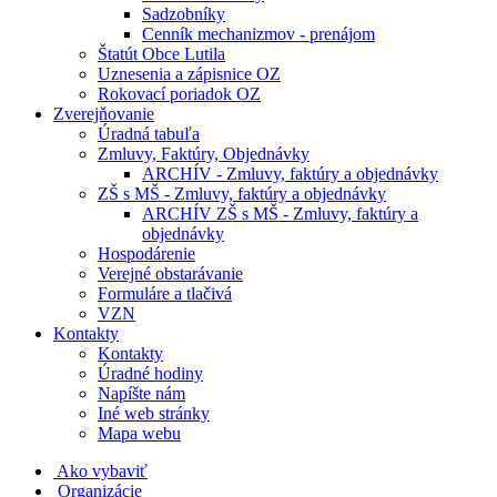
Sadzobníky
Cenník mechanizmov - prenájom
Štatút Obce Lutila
Uznesenia a zápisnice OZ
Rokovací poriadok OZ
Zverejňovanie
Úradná tabuľa
Zmluvy, Faktúry, Objednávky
ARCHÍV - Zmluvy, faktúry a objednávky
ZŠ s MŠ - Zmluvy, faktúry a objednávky
ARCHÍV ZŠ s MŠ - Zmluvy, faktúry a
objednávky
Hospodárenie
Verejné obstarávanie
Formuláre a tlačivá
VZN
Kontakty
Kontakty
Úradné hodiny
Napíšte nám
Iné web stránky
Mapa webu
Ako vybaviť
Organizácie