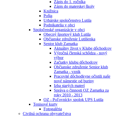
Zápis do 1. ročníka
Zápis do materskej školy
Knižnica
Pošta
Urbárske spoločenstvo Lutila
Podnikatelia v obci
Spoločenské organizácie v obci
Obecný športový klub Lutila
Občianske združenie Lutilienka
Senior klub Zamatka
Aktuálny život v Klube dôchodcov
Výročná členská schôdza - nový
výbor
Začiatky klubu dôchodcov
Občianske združenie Senior klub
Zamatka - vznik
Pracovité dôchodkyne očistili naše
nové námestie od buriny
Izba starých materí
Správa o činnosti OZ Zamatka za
roky 2010 - 2013
OZ - Poľovnícky spolok UPS Lutila
Tenisové kurty
Fotogaléria
Civilná ochrana obyvateľstva