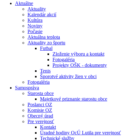
Aktuálne
Aktuality
Kalendár akcií
Kultúra
Noviny
Počasie
Aktuálna teplota
Aktuality zo športu
Futbal
Zloženie výboru a kontakt
Fotogaléria
Projekty OŠK - dokumenty
Tenis
Šporotvé aktivity žien v obci
Fotogaléria
Samospráva
Starosta obce
Majetkové priznanie starostu obce
Poslanci OZ
Komisie OZ
Obecný úrad
Pre verejnosť
Kontakt
Úradné hodiny OcÚ Lutila pre verejnosť
Technické služby