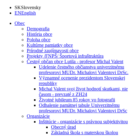
SK
Slovensky
EN
English
Obec
Demografia
História obce
Poloha obce
Kultúrne pamiatky obce
Prírodné zaujímavosti obce
Projekty /FNPŠ/ Športová infraštruktúra
Čestný občan obce Lutila - profesor Michal Valent
Udelenie čestného občianstva univerzitnému
profesorovi MUDr. Michalovi Valentovi DrSc.
Významné ocenenie prezidentom Slovenskej
republiky
Michal Valent svoj život hodnotí skutkami, nie
časom - prevzaté z ZH24
Životné jubileum 85 rokov vo fotografii
Odhalenie pamätnej tabule Univerzitnému
profesorovi MUDr. Michalovi Valentovi DrSc
Organizácie
Inštitúcie - organizácie s právnou subjektivitou
Obecný úrad
Základná škola s materskou školou