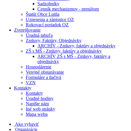
Sadzobníky
Cenník mechanizmov - prenájom
Štatút Obce Lutila
Uznesenia a zápisnice OZ
Rokovací poriadok OZ
Zverejňovanie
Úradná tabuľa
Zmluvy, Faktúry, Objednávky
ARCHÍV - Zmluvy, faktúry a objednávky
ZŠ s MŠ - Zmluvy, faktúry a objednávky
ARCHÍV ZŠ s MŠ - Zmluvy, faktúry a
objednávky
Hospodárenie
Verejné obstarávanie
Formuláre a tlačivá
VZN
Kontakty
Kontakty
Úradné hodiny
Napíšte nám
Iné web stránky
Mapa webu
Ako vybaviť
Organizácie