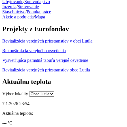
Ubytovanie
/
Spravodajstvo
Inzercia
/
Stravovanie
Stavebníctvo
/
Ponuka práce
Akcie a podujatia
/
Mapa
Projekty z Eurofondov
Revitalizácia verejných priestranstiev v obci Lutila
Rekonštrukcia verejného osvetlenia
Vysvetľujúca pamätná tabuľa verejné osvetlenie
Revitalizácia verejných priestranstiev obce Lutila
Aktuálna teplota
Výber lokality
7.1.2026 23:54
Aktuálna teplota:
--- °C