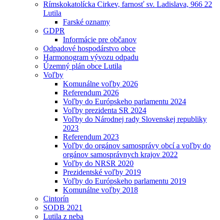
Rímskokatolícka Cirkev, farnosť sv. Ladislava, 966 22
Lutila
Farské oznamy
GDPR
Informácie pre občanov
Odpadové hospodárstvo obce
Harmonogram vývozu odpadu
Územný plán obce Lutila
Voľby
Komunálne voľby 2026
Referendum 2026
Voľby do Európskeho parlamentu 2024
Voľby prezidenta SR 2024
Voľby do Národnej rady Slovenskej republiky
2023
Referendum 2023
Voľby do orgánov samosprávy obcí a voľby do
orgánov samosprávnych krajov 2022
Voľby do NRSR 2020
Prezidentské voľby 2019
Voľby do Európskeho parlamentu 2019
Komunálne voľby 2018
Cintorín
SODB 2021
Lutila z neba