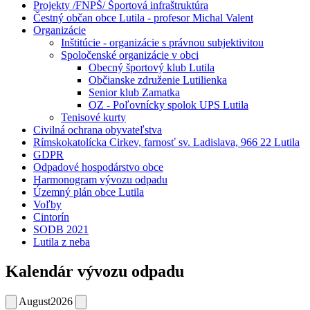
Projekty /FNPŠ/ Športová infraštruktúra
Čestný občan obce Lutila - profesor Michal Valent
Organizácie
Inštitúcie - organizácie s právnou subjektivitou
Spoločenské organizácie v obci
Obecný športový klub Lutila
Občianske združenie Lutilienka
Senior klub Zamatka
OZ - Poľovnícky spolok UPS Lutila
Tenisové kurty
Civilná ochrana obyvateľstva
Rímskokatolícka Cirkev, farnosť sv. Ladislava, 966 22 Lutila
GDPR
Odpadové hospodárstvo obce
Harmonogram vývozu odpadu
Územný plán obce Lutila
Voľby
Cintorín
SODB 2021
Lutila z neba
Kalendár vývozu odpadu
August
2026