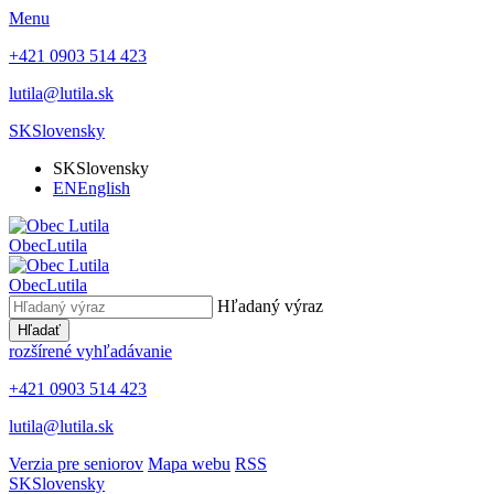
Menu
+421 0903 514 423
lutila@lutila.sk
SK
Slovensky
SK
Slovensky
EN
English
Obec
Lutila
Obec
Lutila
Hľadaný výraz
Hľadať
rozšírené vyhľadávanie
+421 0903 514 423
lutila@lutila.sk
Verzia pre seniorov
Mapa webu
RSS
SK
Slovensky