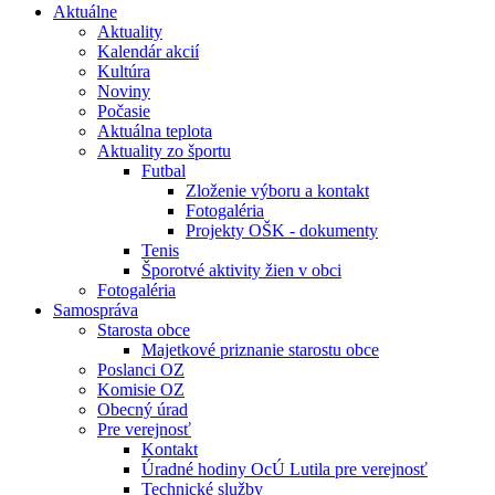
Aktuálne
Aktuality
Kalendár akcií
Kultúra
Noviny
Počasie
Aktuálna teplota
Aktuality zo športu
Futbal
Zloženie výboru a kontakt
Fotogaléria
Projekty OŠK - dokumenty
Tenis
Šporotvé aktivity žien v obci
Fotogaléria
Samospráva
Starosta obce
Majetkové priznanie starostu obce
Poslanci OZ
Komisie OZ
Obecný úrad
Pre verejnosť
Kontakt
Úradné hodiny OcÚ Lutila pre verejnosť
Technické služby