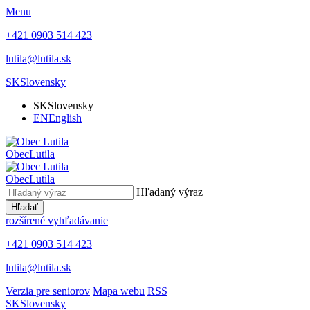
Menu
+421 0903 514 423
lutila@lutila.sk
SK
Slovensky
SK
Slovensky
EN
English
Obec
Lutila
Obec
Lutila
Hľadaný výraz
Hľadať
rozšírené vyhľadávanie
+421 0903 514 423
lutila@lutila.sk
Verzia pre seniorov
Mapa webu
RSS
SK
Slovensky