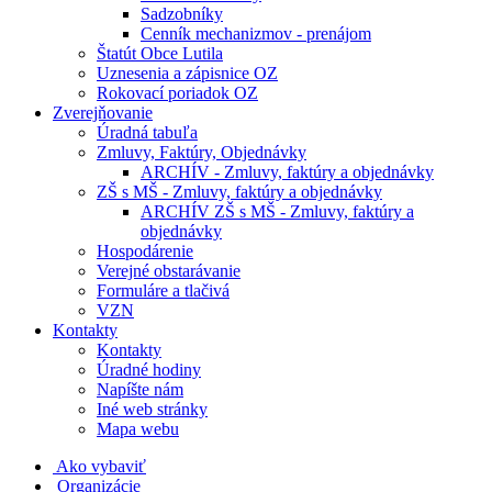
Sadzobníky
Cenník mechanizmov - prenájom
Štatút Obce Lutila
Uznesenia a zápisnice OZ
Rokovací poriadok OZ
Zverejňovanie
Úradná tabuľa
Zmluvy, Faktúry, Objednávky
ARCHÍV - Zmluvy, faktúry a objednávky
ZŠ s MŠ - Zmluvy, faktúry a objednávky
ARCHÍV ZŠ s MŠ - Zmluvy, faktúry a
objednávky
Hospodárenie
Verejné obstarávanie
Formuláre a tlačivá
VZN
Kontakty
Kontakty
Úradné hodiny
Napíšte nám
Iné web stránky
Mapa webu
Ako vybaviť
Organizácie