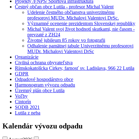
Projekty /FNPŠ/ Športová infraštruktúra
Čestný občan obce Lutila - profesor Michal Valent
Udelenie čestného občianstva univerzitnému
profesorovi MUDr. Michalovi Valentovi DrSc.
Významné ocenenie prezidentom Slovenskej republiky
Michal Valent svoj život hodnotí skutkami, nie časom -
prevzaté z ZH24
Životné jubileum 85 rokov vo fotografii
Odhalenie pamätnej tabule Univerzitnému profesorovi
MUDr. Michalovi Valentovi DrSc
Organizácie
Civilná ochrana obyvateľstva
Rímskokatolícka Cirkev, farnosť sv. Ladislava, 966 22 Lutila
GDPR
Odpadové hospodárstvo obce
Harmonogram vývozu odpadu
Územný plán obce Lutila
Voľby
Cintorín
SODB 2021
Lutila z neba
Kalendár vývozu odpadu