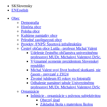
SK
Slovensky
EN
English
Obec
Demografia
História obce
Poloha obce
Kultúrne pamiatky obce
Prírodné zaujímavosti obce
Projekty /FNPŠ/ Športová infraštruktúra
Čestný občan obce Lutila - profesor Michal Valent
Udelenie čestného občianstva univerzitnému
profesorovi MUDr. Michalovi Valentovi DrSc.
Významné ocenenie prezidentom Slovenskej
republiky
Michal Valent svoj život hodnotí skutkami, nie
časom - prevzaté z ZH24
Životné jubileum 85 rokov vo fotografii
Odhalenie pamätnej tabule Univerzitnému
profesorovi MUDr. Michalovi Valentovi DrSc
Organizácie
Inštitúcie - organizácie s právnou subjektivitou
Obecný úrad
Základná škola s materskou školou