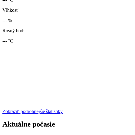
Vlhkosť:
--- %
Rosný bod:
--- °C
Zobraziť podrobnejšie štatistiky
Aktuálne počasie