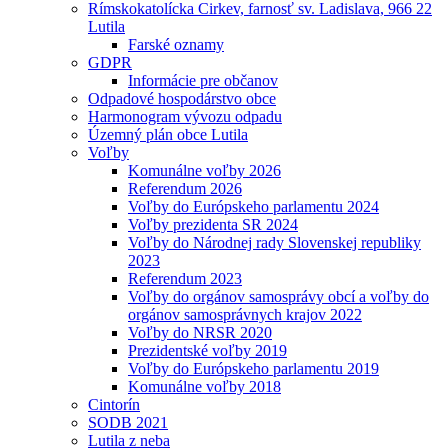
Rímskokatolícka Cirkev, farnosť sv. Ladislava, 966 22
Lutila
Farské oznamy
GDPR
Informácie pre občanov
Odpadové hospodárstvo obce
Harmonogram vývozu odpadu
Územný plán obce Lutila
Voľby
Komunálne voľby 2026
Referendum 2026
Voľby do Európskeho parlamentu 2024
Voľby prezidenta SR 2024
Voľby do Národnej rady Slovenskej republiky
2023
Referendum 2023
Voľby do orgánov samosprávy obcí a voľby do
orgánov samosprávnych krajov 2022
Voľby do NRSR 2020
Prezidentské voľby 2019
Voľby do Európskeho parlamentu 2019
Komunálne voľby 2018
Cintorín
SODB 2021
Lutila z neba