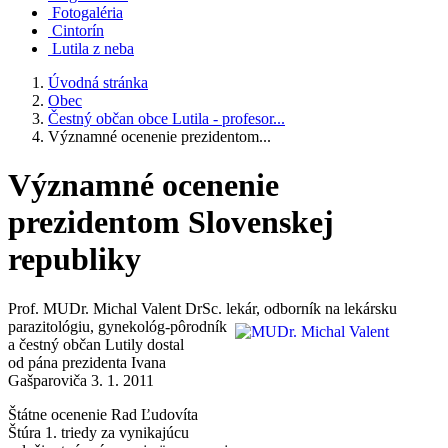
Fotogaléria
Cintorín
Lutila z neba
Úvodná stránka
Obec
Čestný občan obce Lutila - profesor...
Významné ocenenie prezidentom...
Významné ocenenie
prezidentom Slovenskej
republiky
Prof. MUDr. Michal Valent DrSc. lekár,
odborník na lekársku
parazitológiu, gynekológ-pôrodník
a čestný občan Lutily dostal
od pána prezidenta Ivana
Gašparoviča 3. 1. 2011
Štátne ocenenie Rad Ľudovíta
Štúra 1. triedy za vynikajúcu