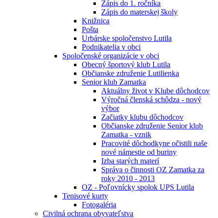
Zápis do 1. ročníka
Zápis do materskej školy
Knižnica
Pošta
Urbárske spoločenstvo Lutila
Podnikatelia v obci
Spoločenské organizácie v obci
Obecný športový klub Lutila
Občianske združenie Lutilienka
Senior klub Zamatka
Aktuálny život v Klube dôchodcov
Výročná členská schôdza - nový
výbor
Začiatky klubu dôchodcov
Občianske združenie Senior klub
Zamatka - vznik
Pracovité dôchodkyne očistili naše
nové námestie od buriny
Izba starých materí
Správa o činnosti OZ Zamatka za
roky 2010 - 2013
OZ - Poľovnícky spolok UPS Lutila
Tenisové kurty
Fotogaléria
Civilná ochrana obyvateľstva