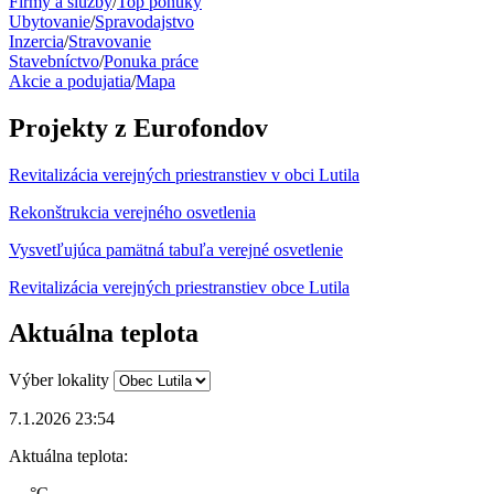
Firmy a služby
/
Top ponuky
Ubytovanie
/
Spravodajstvo
Inzercia
/
Stravovanie
Stavebníctvo
/
Ponuka práce
Akcie a podujatia
/
Mapa
Projekty z Eurofondov
Revitalizácia verejných priestranstiev v obci Lutila
Rekonštrukcia verejného osvetlenia
Vysvetľujúca pamätná tabuľa verejné osvetlenie
Revitalizácia verejných priestranstiev obce Lutila
Aktuálna teplota
Výber lokality
7.1.2026 23:54
Aktuálna teplota:
--- °C