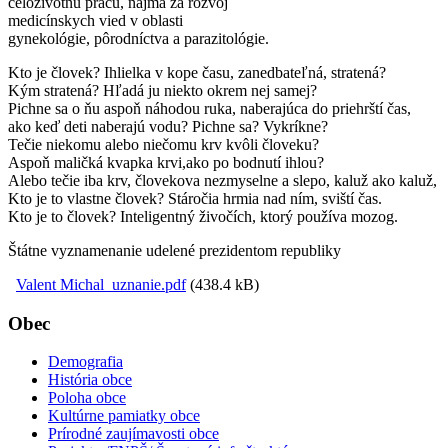
celoživotnú prácu, najmä za rozvoj
medicínskych vied v oblasti
gynekológie, pôrodníctva a parazitológie.
Kto je človek? Ihlielka v kope času, zanedbateľná, stratená?
Kým stratená? Hľadá ju niekto okrem nej samej?
Pichne sa o ňu aspoň náhodou ruka, naberajúca do priehrští čas,
ako keď deti naberajú vodu? Pichne sa? Vykríkne?
Tečie niekomu alebo niečomu krv kvôli človeku?
Aspoň maličká kvapka krvi,ako po bodnutí ihlou?
Alebo tečie iba krv, človekova nezmyselne a slepo, kaluž ako kaluž,
Kto je to vlastne človek? Stáročia hrmia nad ním, sviští čas.
Kto je to človek? Inteligentný živočích, ktorý používa mozog.
Štátne vyznamenanie udelené prezidentom republiky
Valent Michal_uznanie.pdf
(438.4 kB)
Obec
Demografia
História obce
Poloha obce
Kultúrne pamiatky obce
Prírodné zaujímavosti obce