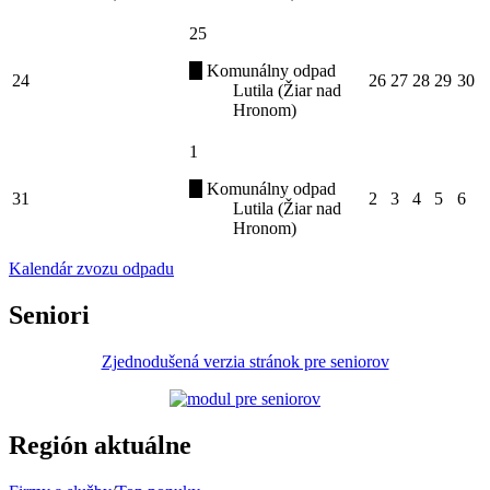
25
Komunálny odpad
24
26
27
28
29
30
Lutila (Žiar nad
Hronom)
1
Komunálny odpad
31
2
3
4
5
6
Lutila (Žiar nad
Hronom)
Kalendár zvozu odpadu
Seniori
Zjednodušená verzia stránok pre seniorov
Región aktuálne