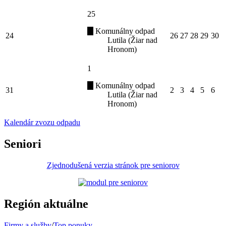
25
Komunálny odpad
24
26
27
28
29
30
Lutila (Žiar nad
Hronom)
1
Komunálny odpad
31
2
3
4
5
6
Lutila (Žiar nad
Hronom)
Kalendár zvozu odpadu
Seniori
Zjednodušená verzia stránok pre seniorov
Región aktuálne
Firmy a služby
/
Top ponuky