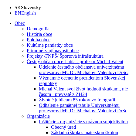
SK
Slovensky
EN
English
Obec
Demografia
História obce
Poloha obce
Kultúrne pamiatky obce
Prírodné zaujímavosti obce
Projekty /FNPŠ/ Športová infraštruktúra
Čestný občan obce Lutila - profesor Michal Valent
Udelenie čestného občianstva univerzitnému
profesorovi MUDr. Michalovi Valentovi DrSc.
Významné ocenenie prezidentom Slovenskej
republiky
Michal Valent svoj život hodnotí skutkami, nie
časom - prevzaté z ZH24
Životné jubileum 85 rokov vo fotografii
Odhalenie pamätnej tabule Univerzitnému
profesorovi MUDr. Michalovi Valentovi DrSc
Organizácie
Inštitúcie - organizácie s právnou subjektivitou
Obecný úrad
Základná škola s materskou školou