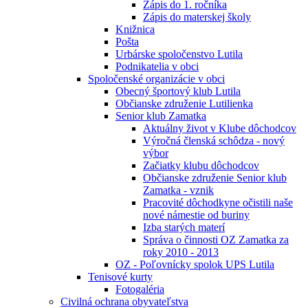
Zápis do 1. ročníka
Zápis do materskej školy
Knižnica
Pošta
Urbárske spoločenstvo Lutila
Podnikatelia v obci
Spoločenské organizácie v obci
Obecný športový klub Lutila
Občianske združenie Lutilienka
Senior klub Zamatka
Aktuálny život v Klube dôchodcov
Výročná členská schôdza - nový
výbor
Začiatky klubu dôchodcov
Občianske združenie Senior klub
Zamatka - vznik
Pracovité dôchodkyne očistili naše
nové námestie od buriny
Izba starých materí
Správa o činnosti OZ Zamatka za
roky 2010 - 2013
OZ - Poľovnícky spolok UPS Lutila
Tenisové kurty
Fotogaléria
Civilná ochrana obyvateľstva