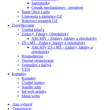
Sadzobníky
Cenník mechanizmov - prenájom
Štatút Obce Lutila
Uznesenia a zápisnice OZ
Rokovací poriadok OZ
Zverejňovanie
Úradná tabuľa
Zmluvy, Faktúry, Objednávky
ARCHÍV - Zmluvy, faktúry a objednávky
ZŠ s MŠ - Zmluvy, faktúry a objednávky
ARCHÍV ZŠ s MŠ - Zmluvy, faktúry a
objednávky
Hospodárenie
Verejné obstarávanie
Formuláre a tlačivá
VZN
Kontakty
Kontakty
Úradné hodiny
Napíšte nám
Iné web stránky
Mapa webu
Ako vybaviť
Organizácie