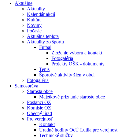
Aktuálne
Aktuality
Kalendár akcií
Kultúra
Noviny
Počasie
Aktuálna teplota
Aktuality zo športu
Futbal
Zloženie výboru a kontakt
Fotogaléria
Projekty OŠK - dokumenty
Tenis
Šporotvé aktivity žien v obci
Fotogaléria
Samospráva
Starosta obce
Majetkové priznanie starostu obce
Poslanci OZ
Komisie OZ
Obecný úrad
Pre verejnosť
Kontakt
Úradné hodiny OcÚ Lutila pre verejnosť
Technické služby