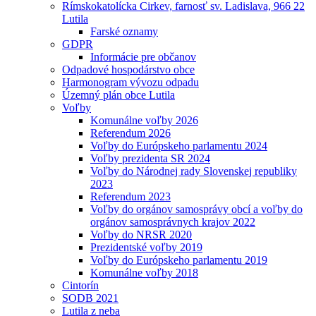
Rímskokatolícka Cirkev, farnosť sv. Ladislava, 966 22
Lutila
Farské oznamy
GDPR
Informácie pre občanov
Odpadové hospodárstvo obce
Harmonogram vývozu odpadu
Územný plán obce Lutila
Voľby
Komunálne voľby 2026
Referendum 2026
Voľby do Európskeho parlamentu 2024
Voľby prezidenta SR 2024
Voľby do Národnej rady Slovenskej republiky
2023
Referendum 2023
Voľby do orgánov samosprávy obcí a voľby do
orgánov samosprávnych krajov 2022
Voľby do NRSR 2020
Prezidentské voľby 2019
Voľby do Európskeho parlamentu 2019
Komunálne voľby 2018
Cintorín
SODB 2021
Lutila z neba