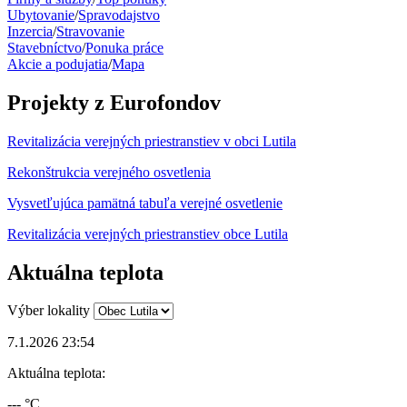
Ubytovanie
/
Spravodajstvo
Inzercia
/
Stravovanie
Stavebníctvo
/
Ponuka práce
Akcie a podujatia
/
Mapa
Projekty z Eurofondov
Revitalizácia verejných priestranstiev v obci Lutila
Rekonštrukcia verejného osvetlenia
Vysvetľujúca pamätná tabuľa verejné osvetlenie
Revitalizácia verejných priestranstiev obce Lutila
Aktuálna teplota
Výber lokality
7.1.2026 23:54
Aktuálna teplota:
--- °C