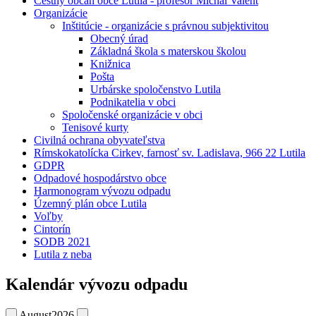
Čestný občan obce Lutila - profesor Michal Valent
Organizácie
Inštitúcie - organizácie s právnou subjektivitou
Obecný úrad
Základná škola s materskou školou
Knižnica
Pošta
Urbárske spoločenstvo Lutila
Podnikatelia v obci
Spoločenské organizácie v obci
Tenisové kurty
Civilná ochrana obyvateľstva
Rímskokatolícka Cirkev, farnosť sv. Ladislava, 966 22 Lutila
GDPR
Odpadové hospodárstvo obce
Harmonogram vývozu odpadu
Územný plán obce Lutila
Voľby
Cintorín
SODB 2021
Lutila z neba
Kalendár vývozu odpadu
August
2026