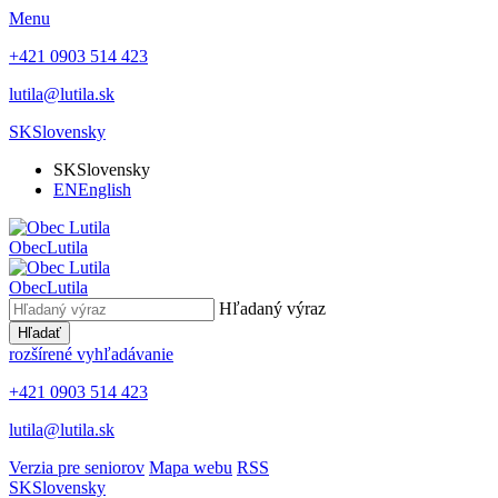
Menu
+421 0903 514 423
lutila@lutila.sk
SK
Slovensky
SK
Slovensky
EN
English
Obec
Lutila
Obec
Lutila
Hľadaný výraz
Hľadať
rozšírené vyhľadávanie
+421 0903 514 423
lutila@lutila.sk
Verzia pre seniorov
Mapa webu
RSS
SK
Slovensky