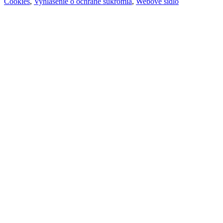
Cookies
,
Vyhlásenie o ochrane súkromia
,
Webové sídlo