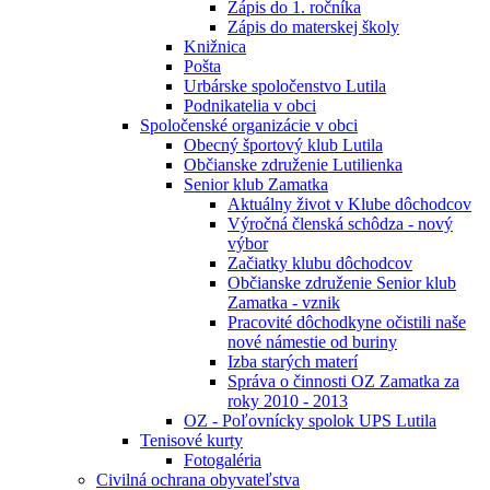
Zápis do 1. ročníka
Zápis do materskej školy
Knižnica
Pošta
Urbárske spoločenstvo Lutila
Podnikatelia v obci
Spoločenské organizácie v obci
Obecný športový klub Lutila
Občianske združenie Lutilienka
Senior klub Zamatka
Aktuálny život v Klube dôchodcov
Výročná členská schôdza - nový
výbor
Začiatky klubu dôchodcov
Občianske združenie Senior klub
Zamatka - vznik
Pracovité dôchodkyne očistili naše
nové námestie od buriny
Izba starých materí
Správa o činnosti OZ Zamatka za
roky 2010 - 2013
OZ - Poľovnícky spolok UPS Lutila
Tenisové kurty
Fotogaléria
Civilná ochrana obyvateľstva