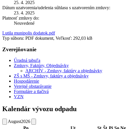
25. 4. 2025
Dátum uzatvorenia/udelenia súhlasu s uzatvorením zmluvy:
23. 4. 2025
Platnosť zmluvy do:
Neuvedené
Lutila munipolis dodatok.pdf
Typ súboru: PDF dokument, Veľkosť: 292,03 kB
Zverejňovanie
Úradná tabuľa
Zmluvy, Faktúry, Objednávky
ARCHÍV - Zmluvy, faktúry a objednávky
ZŠ s MŠ - Zmluvy, faktúry a objednávky
Hospodárenie
Verejné obstarávanie
Formuláre a tlačivá
VZN
Kalendár vývozu odpadu
August
2026
Po
Ut
St
Št
Pi
So
Ne