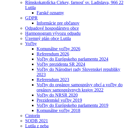
Rímskokatolícka Cirkev, farnosť sv. Ladislava, 966 22
Lutila
Farské oznamy
GDPR
Informácie pre občanov
Odpadové hospodárstvo obce
Harmonogram vývozu odpadu
Územný plán obce Lutila
Voľby
Komunálne voľby 2026
Referendum 2026
Voľby do Európskeho parlamentu 2024
Voľby prezidenta SR 2024
Voľby do Národnej rady Slovenskej republiky
2023
Referendum 2023
Voľby do orgánov samosprávy obcí a voľby do
orgánov samosprávnych krajov 2022
Voľby do NRSR 2020
Prezidentské voľby 2019
Voľby do Európskeho parlamentu 2019
Komunálne voľby 2018
Cintorín
SODB 2021
Lutila z neba