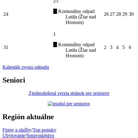
25
Komunálny odpad
24
26
27
28
29
30
Lutila (Žiar nad
Hronom)
1
Komunálny odpad
31
2
3
4
5
6
Lutila (Žiar nad
Hronom)
Kalendár zvozu odpadu
Seniori
Zjednodušená verzia stránok pre seniorov
Región aktuálne
Firmy a služby
/
Top ponuky
Ubytovanie
/
Spravodajstvo