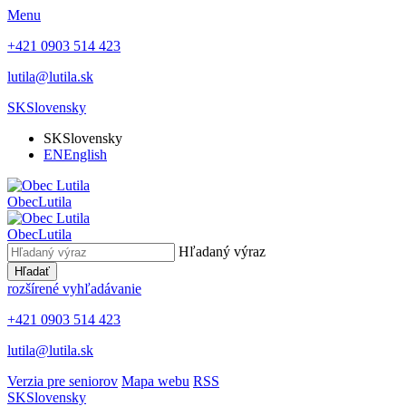
Menu
+421 0903 514 423
lutila@lutila.sk
SK
Slovensky
SK
Slovensky
EN
English
Obec
Lutila
Obec
Lutila
Hľadaný výraz
Hľadať
rozšírené vyhľadávanie
+421 0903 514 423
lutila@lutila.sk
Verzia pre seniorov
Mapa webu
RSS
SK
Slovensky