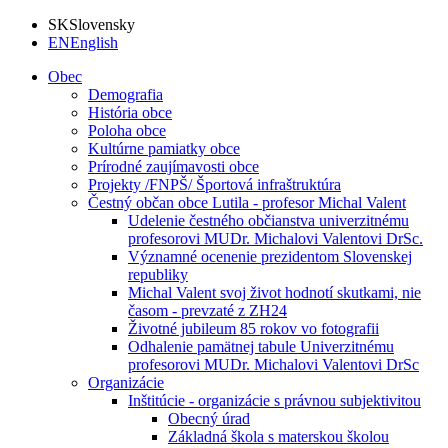
SK
Slovensky
EN
English
Obec
Demografia
História obce
Poloha obce
Kultúrne pamiatky obce
Prírodné zaujímavosti obce
Projekty /FNPŠ/ Športová infraštruktúra
Čestný občan obce Lutila - profesor Michal Valent
Udelenie čestného občianstva univerzitnému
profesorovi MUDr. Michalovi Valentovi DrSc.
Významné ocenenie prezidentom Slovenskej
republiky
Michal Valent svoj život hodnotí skutkami, nie
časom - prevzaté z ZH24
Životné jubileum 85 rokov vo fotografii
Odhalenie pamätnej tabule Univerzitnému
profesorovi MUDr. Michalovi Valentovi DrSc
Organizácie
Inštitúcie - organizácie s právnou subjektivitou
Obecný úrad
Základná škola s materskou školou