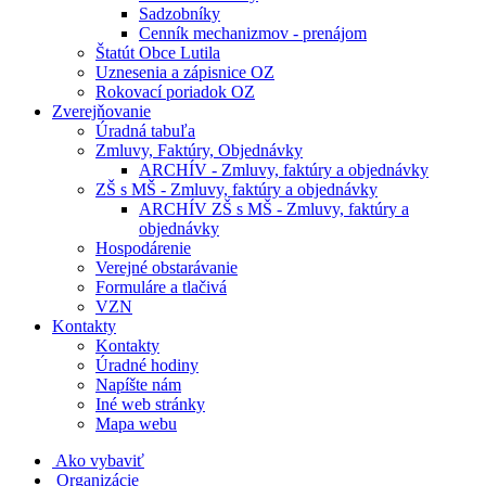
Sadzobníky
Cenník mechanizmov - prenájom
Štatút Obce Lutila
Uznesenia a zápisnice OZ
Rokovací poriadok OZ
Zverejňovanie
Úradná tabuľa
Zmluvy, Faktúry, Objednávky
ARCHÍV - Zmluvy, faktúry a objednávky
ZŠ s MŠ - Zmluvy, faktúry a objednávky
ARCHÍV ZŠ s MŠ - Zmluvy, faktúry a
objednávky
Hospodárenie
Verejné obstarávanie
Formuláre a tlačivá
VZN
Kontakty
Kontakty
Úradné hodiny
Napíšte nám
Iné web stránky
Mapa webu
Ako vybaviť
Organizácie