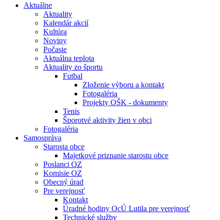
Aktuálne
Aktuality
Kalendár akcií
Kultúra
Noviny
Počasie
Aktuálna teplota
Aktuality zo športu
Futbal
Zloženie výboru a kontakt
Fotogaléria
Projekty OŠK - dokumenty
Tenis
Šporotvé aktivity žien v obci
Fotogaléria
Samospráva
Starosta obce
Majetkové priznanie starostu obce
Poslanci OZ
Komisie OZ
Obecný úrad
Pre verejnosť
Kontakt
Úradné hodiny OcÚ Lutila pre verejnosť
Technické služby