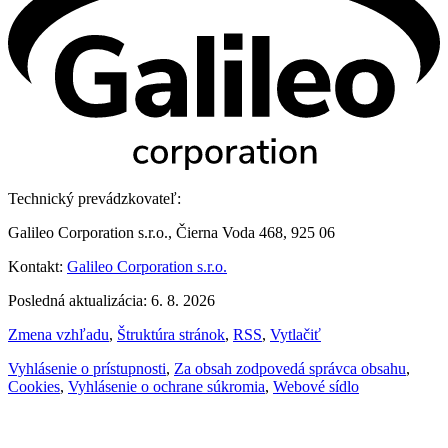
Technický prevádzkovateľ:
Galileo Corporation s.r.o., Čierna Voda 468, 925 06
Kontakt:
Galileo Corporation s.r.o.
Posledná aktualizácia: 6. 8. 2026
Zmena vzhľadu
,
Štruktúra stránok
,
RSS
,
Vytlačiť
Vyhlásenie o prístupnosti
,
Za obsah zodpovedá správca obsahu
,
Cookies
,
Vyhlásenie o ochrane súkromia
,
Webové sídlo