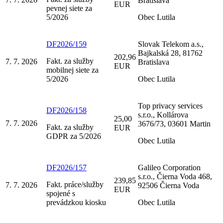
Bratislava
EUR
pevnej siete za
5/2026
Obec Lutila
DF2026/159
Slovak Telekom a.s.,
Bajkalská 28, 81762
202,96
Fakt. za služby
7. 7. 2026
Bratislava
EUR
mobilnej siete za
5/2026
Obec Lutila
Top privacy services
DF2026/158
s.r.o., Kollárova
25,00
7. 7. 2026
3676/73, 03601 Martin
Fakt. za služby
EUR
GDPR za 5/2026
Obec Lutila
DF2026/157
Galileo Corporation
s.r.o., Čierna Voda 468,
239,85
Fakt. práce/služby
7. 7. 2026
92506 Čierna Voda
EUR
spojené s
prevádzkou kiosku
Obec Lutila