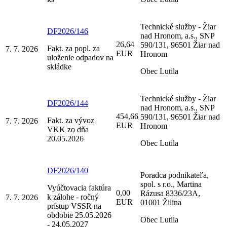
Technické služby - Žiar
DF2026/146
nad Hronom, a.s., SNP
26,64
590/131, 96501 Žiar nad
Fakt. za popl. za
7. 7. 2026
EUR
Hronom
uloženie odpadov na
skládke
Obec Lutila
Technické služby - Žiar
DF2026/144
nad Hronom, a.s., SNP
454,66
590/131, 96501 Žiar nad
Fakt. za vývoz
7. 7. 2026
EUR
Hronom
VKK zo dňa
20.05.2026
Obec Lutila
DF2026/140
Poradca podnikateľa,
spol. s r.o., Martina
Vyúčtovacia faktúra
0,00
Rázusa 8336/23A,
k zálohe - ročný
7. 7. 2026
EUR
01001 Žilina
prístup VSSR na
obdobie 25.05.2026
Obec Lutila
- 24.05.2027