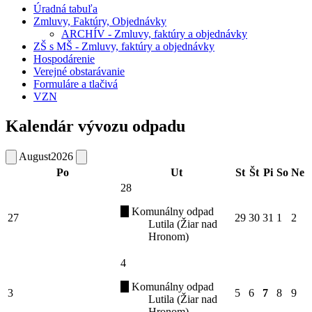
Úradná tabuľa
Zmluvy, Faktúry, Objednávky
ARCHÍV - Zmluvy, faktúry a objednávky
ZŠ s MŠ - Zmluvy, faktúry a objednávky
Hospodárenie
Verejné obstarávanie
Formuláre a tlačivá
VZN
Kalendár vývozu odpadu
August
2026
Po
Ut
St
Št
Pi
So
Ne
28
Komunálny odpad
27
29
30
31
1
2
Lutila (Žiar nad
Hronom)
4
Komunálny odpad
3
5
6
7
8
9
Lutila (Žiar nad
Hronom)