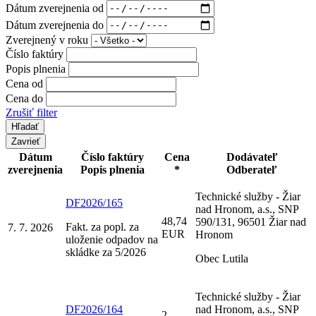
Dátum zverejnenia od
Dátum zverejnenia do
Zverejnený v roku
Číslo faktúry
Popis plnenia
Cena od
Cena do
Zrušiť filter
Zavrieť
Dátum
Číslo faktúry
Cena
Dodávateľ
zverejnenia
Popis plnenia
*
Odberateľ
Technické služby - Žiar
DF2026/165
nad Hronom, a.s., SNP
48,74
590/131, 96501 Žiar nad
Fakt. za popl. za
7. 7. 2026
EUR
Hronom
uloženie odpadov na
skládke za 5/2026
Obec Lutila
Technické služby - Žiar
DF2026/164
nad Hronom, a.s., SNP
2