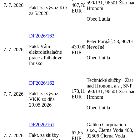
590/131, 96501 Žiar nad
7. 7. 2026
467,76
Fakt. za vývoz KO
Hronom
EUR
za 5/2026
Obec Lutila
DF2026/163
Peter Forgáč, 53, 96701
Fakt. Vám
430,00
Nevoľné
7. 7. 2026
elektroinštalačné
EUR
práce - futbalové
Obec Lutila
ihrisko
Technické služby - Žiar
DF2026/162
nad Hronom, a.s., SNP
173,11
590/131, 96501 Žiar nad
Fakt. za vývoz
7. 7. 2026
EUR
Hronom
VKK zo dňa
29.05.2026
Obec Lutila
DF2026/161
Galileo Corporation
s.r.o., Čierna Voda 468,
67,65
Fakt. za služby -
7. 7. 2026
92506 Čierna Voda
EUR