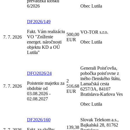
prevádzka kiosku
6/2026
Obec Lutila
DF2026/149
Fakt. Vám realizáciu
VO-TOR s.r.o.
500,00
VO "Zníženie
7. 7. 2026
EUR
energet. náročnosti
Obec Lutila
objektu KD a OÚ
Lutila"
Generali Poisťovňa,
DFO2026/24
pobočka poisťovne z
iného členského štátu,
2
Poistenie majetku za
Lamačská cesta
7. 7. 2026
516,68
obdobie od
6257/3A, 84107
EUR
03.08.2026 -
Bratislava-Karlova Ves
02.08.2027
Obec Lutila
DF2026/160
Slovak Telekom a.s.,
Bajkalská 28, 81762
139,38
Fakt. za služby
7. 7. 2026