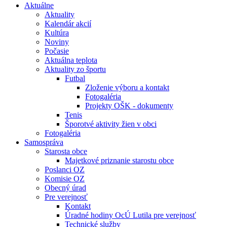
Aktuálne
Aktuality
Kalendár akcií
Kultúra
Noviny
Počasie
Aktuálna teplota
Aktuality zo športu
Futbal
Zloženie výboru a kontakt
Fotogaléria
Projekty OŠK - dokumenty
Tenis
Šporotvé aktivity žien v obci
Fotogaléria
Samospráva
Starosta obce
Majetkové priznanie starostu obce
Poslanci OZ
Komisie OZ
Obecný úrad
Pre verejnosť
Kontakt
Úradné hodiny OcÚ Lutila pre verejnosť
Technické služby