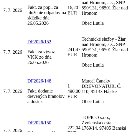
nad Hronom, a.s., SNP
Fakt. za popl. za
16,20
590/131, 96501 Žiar nad
7. 7. 2026
uloženie odpadov na
EUR
Hronom
skládke dňa
26.05.2026
Obec Lutila
Technické služby - Žiar
DF2026/152
nad Hronom, a.s., SNP
241,47
590/131, 96501 Žiar nad
Fakt. za vývoz
7. 7. 2026
EUR
Hronom
VKK zo dňa
26.05.2026
Obec Lutila
DF2026/148
Marcel Čanaky
1
DREVONATUR, Č.
Fakt. dodanie
7. 7. 2026
490,00
110, 95133 Hájske
drevených hranolov
EUR
a dosiek
Obec Lutila
TOPICO s.r.o.,
DF2026/150
Zvolenská cesta
222,04
1769/14, 97405 Banská
7. 7. 2026