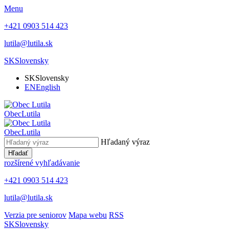
Menu
+421 0903 514 423
lutila@lutila.sk
SK
Slovensky
SK
Slovensky
EN
English
Obec
Lutila
Obec
Lutila
Hľadaný výraz
Hľadať
rozšírené vyhľadávanie
+421 0903 514 423
lutila@lutila.sk
Verzia pre seniorov
Mapa webu
RSS
SK
Slovensky