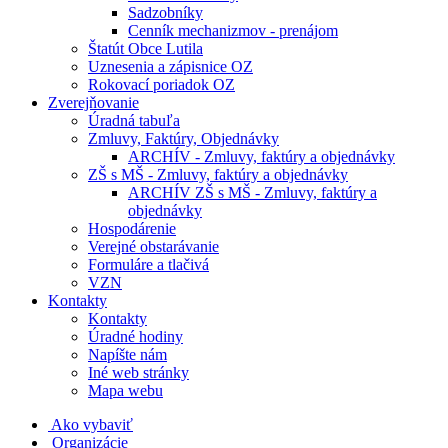
Sadzobníky
Cenník mechanizmov - prenájom
Štatút Obce Lutila
Uznesenia a zápisnice OZ
Rokovací poriadok OZ
Zverejňovanie
Úradná tabuľa
Zmluvy, Faktúry, Objednávky
ARCHÍV - Zmluvy, faktúry a objednávky
ZŠ s MŠ - Zmluvy, faktúry a objednávky
ARCHÍV ZŠ s MŠ - Zmluvy, faktúry a
objednávky
Hospodárenie
Verejné obstarávanie
Formuláre a tlačivá
VZN
Kontakty
Kontakty
Úradné hodiny
Napíšte nám
Iné web stránky
Mapa webu
Ako vybaviť
Organizácie