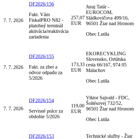
DF2026/156
Juraj Tatár -
EUROCOM,
Fakt. Vám
257,07
Sládkovičova 499/16,
FiskalPRO N82 -
7. 7. 2026
EUR
96501 Žiar nad Hronom
platobný terminál
aktivácia/reaktivácia
Obec Lutila
zariadenia
EKORECYKLING
DF2026/155
Slovensko, Ortútska
173,33
cesta 66/167, 974 05
Fakt. za zber a
7. 7. 2026
EUR
Malachov
odvoz odpadu za
5/2026
Obec Lutila
Viktor Sajvald - FDC,
DF2026/154
Šoltésovej 732/52,
119,00
7. 7. 2026
96501 Žiar nad Hronom
Servisné práce za
EUR
obdobie 5/2026
Obec Lutila
DF2026/153
Technické služby - Žiar