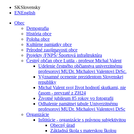
SK
Slovensky
EN
English
Obec
Demografia
História obce
Poloha obce
Kultúrne pamiatky obce
Prírodné zaujímavosti obce
Projekty /FNPŠ/ Športová infraštruktúra
Čestný občan obce Lutila - profesor Michal Valent
Udelenie čestného občianstva univerzitnému
profesorovi MUDr. Michalovi Valentovi DrSc.
Významné ocenenie prezidentom Slovenskej
republiky
Michal Valent svoj život hodnotí skutkami, nie
časom - prevzaté z ZH24
Životné jubileum 85 rokov vo fotografii
Odhalenie pamätnej tabule Univerzitnému
profesorovi MUDr. Michalovi Valentovi DrSc
Organizácie
Inštitúcie - organizácie s právnou subjektivitou
Obecný úrad
Základná škola s materskou školou