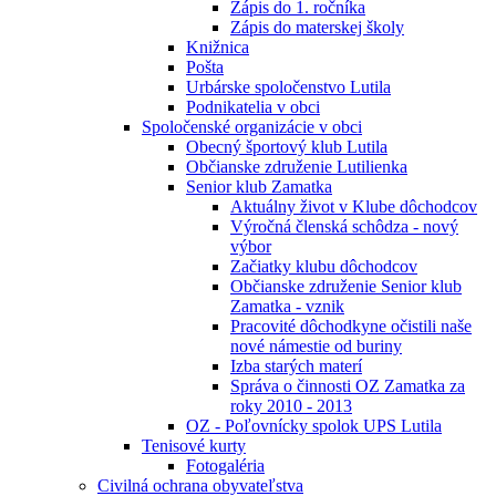
Zápis do 1. ročníka
Zápis do materskej školy
Knižnica
Pošta
Urbárske spoločenstvo Lutila
Podnikatelia v obci
Spoločenské organizácie v obci
Obecný športový klub Lutila
Občianske združenie Lutilienka
Senior klub Zamatka
Aktuálny život v Klube dôchodcov
Výročná členská schôdza - nový
výbor
Začiatky klubu dôchodcov
Občianske združenie Senior klub
Zamatka - vznik
Pracovité dôchodkyne očistili naše
nové námestie od buriny
Izba starých materí
Správa o činnosti OZ Zamatka za
roky 2010 - 2013
OZ - Poľovnícky spolok UPS Lutila
Tenisové kurty
Fotogaléria
Civilná ochrana obyvateľstva