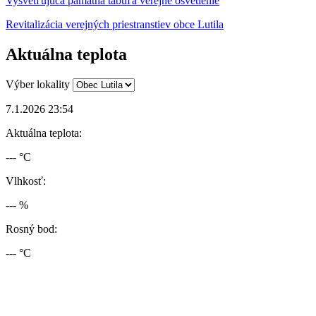
Vysvetľujúca pamätná tabuľa verejné osvetlenie
Revitalizácia verejných priestranstiev obce Lutila
Aktuálna teplota
Výber lokality
7.1.2026 23:54
Aktuálna teplota:
--- °C
Vlhkosť:
--- %
Rosný bod:
--- °C