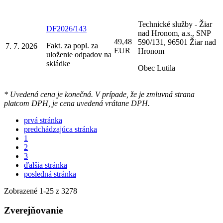
Technické služby - Žiar
DF2026/143
nad Hronom, a.s., SNP
49,48
590/131, 96501 Žiar nad
Fakt. za popl. za
7. 7. 2026
EUR
Hronom
uloženie odpadov na
skládke
Obec Lutila
* Uvedená cena je konečná. V prípade, že je zmluvná strana
platcom DPH, je cena uvedená vrátane DPH.
prvá stránka
predchádzajúca stránka
1
2
3
ďalšia stránka
posledná stránka
Zobrazené
1
-
25
z 3278
Zverejňovanie