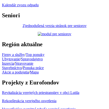
Kalendár zvozu odpadu
Seniori
Zjednodušená verzia stránok pre seniorov
Región aktuálne
Firmy a služby
/
Top ponuky
Ubytovanie
/
Spravodajstvo
Inzercia
/
Stravovanie
Stavebníctvo
/
Ponuka práce
Akcie a podujatia
/
Mapa
Projekty z Eurofondov
Revitalizácia verejných priestranstiev v obci Lutila
Rekonštrukcia verejného osvetlenia