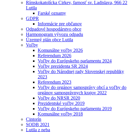
Rímskokatolícka Cirkev, farnosť sv. Ladislava, 966 22
Lutila
Farské oznamy
GDPR
Informácie pre občanov
Odpadové hospodárstvo obce
Harmonogram vývozu odpadu
Územný plán obce Lutila
Voľby
Komunálne voľby 2026
Referendum 2026
Voľby do Európskeho parlamentu 2024
Voľby prezidenta SR 2024
Voľby do Národnej rady Slovenskej republiky
2023
Referendum 2023
Voľby do orgánov samosprávy obcí a voľby do
orgánov samosprávnych krajov 2022
Voľby do NRSR 2020
Prezidentské voľby 2019
Voľby do Európskeho parlamentu 2019
Komunálne voľby 2018
Cintorín
SODB 2021
Lutila z neba