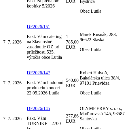
Fakt. za prenájom
EUR
Bystrica
kopírky 5/2026
Obec Lutila
DF2026/151
Marek Rusnák, 283,
Fakt. Vám catering
1
96622 Slaská
na Slávnostné
7. 7. 2026
785,00
zasadnutie OZ pri
EUR
Obec Lutila
príležitosti 535.
výročia obce Lutila
DF2026/147
Robert Halvoň,
Bakalárska ulica 38/4,
540,00
Fakt. Vám hudobnú
7. 7. 2026
97101 Prievidza
EUR
produkciu koncert
22.05.2026 Lutila
Obec Lutila
DF2026/145
OLYMP ERBY s. r. o.,
Maďarovská 145, 93587
277,86
Fakt. Vám
7. 7. 2026
Santovka
EUR
TURNIKET 2700
ks
Obec Lutila