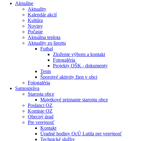
Aktuálne
Aktuality
Kalendár akcií
Kultúra
Noviny
Počasie
Aktuálna teplota
Aktuality zo športu
Futbal
Zloženie výboru a kontakt
Fotogaléria
Projekty OŠK - dokumenty
Tenis
Šporotvé aktivity žien v obci
Fotogaléria
Samospráva
Starosta obce
Majetkové priznanie starostu obce
Poslanci OZ
Komisie OZ
Obecný úrad
Pre verejnosť
Kontakt
Úradné hodiny OcÚ Lutila pre verejnosť
Technické služby