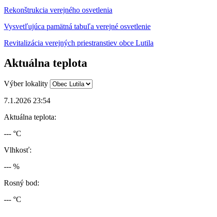
Rekonštrukcia verejného osvetlenia
Vysvetľujúca pamätná tabuľa verejné osvetlenie
Revitalizácia verejných priestranstiev obce Lutila
Aktuálna teplota
Výber lokality
7.1.2026 23:54
Aktuálna teplota:
--- °C
Vlhkosť:
--- %
Rosný bod:
--- °C