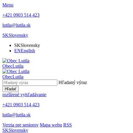
Menu
+421 0903 514 423
lutila@lutila.sk
SK
Slovensky
SK
Slovensky
EN
English
Obec
Lutila
Obec
Lutila
Hľadaný výraz
Hľadať
rozšírené vyhľadávanie
+421 0903 514 423
lutila@lutila.sk
Verzia pre seniorov
Mapa webu
RSS
SK
Slovensky