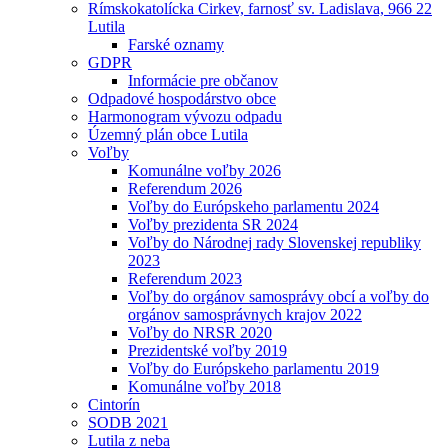
Rímskokatolícka Cirkev, farnosť sv. Ladislava, 966 22
Lutila
Farské oznamy
GDPR
Informácie pre občanov
Odpadové hospodárstvo obce
Harmonogram vývozu odpadu
Územný plán obce Lutila
Voľby
Komunálne voľby 2026
Referendum 2026
Voľby do Európskeho parlamentu 2024
Voľby prezidenta SR 2024
Voľby do Národnej rady Slovenskej republiky
2023
Referendum 2023
Voľby do orgánov samosprávy obcí a voľby do
orgánov samosprávnych krajov 2022
Voľby do NRSR 2020
Prezidentské voľby 2019
Voľby do Európskeho parlamentu 2019
Komunálne voľby 2018
Cintorín
SODB 2021
Lutila z neba