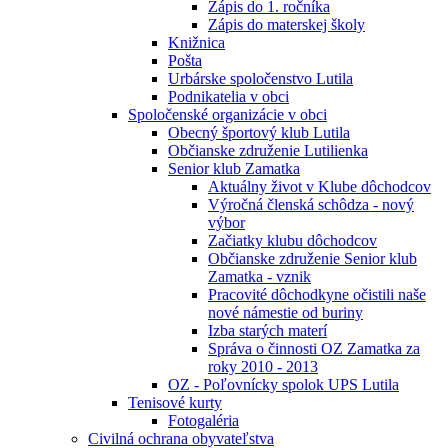
Zápis do 1. ročníka
Zápis do materskej školy
Knižnica
Pošta
Urbárske spoločenstvo Lutila
Podnikatelia v obci
Spoločenské organizácie v obci
Obecný športový klub Lutila
Občianske združenie Lutilienka
Senior klub Zamatka
Aktuálny život v Klube dôchodcov
Výročná členská schôdza - nový
výbor
Začiatky klubu dôchodcov
Občianske združenie Senior klub
Zamatka - vznik
Pracovité dôchodkyne očistili naše
nové námestie od buriny
Izba starých materí
Správa o činnosti OZ Zamatka za
roky 2010 - 2013
OZ - Poľovnícky spolok UPS Lutila
Tenisové kurty
Fotogaléria
Civilná ochrana obyvateľstva