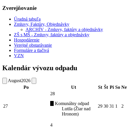
Zverejňovanie
Úradná tabuľa
Zmluvy, Faktúry, Objednávky
ARCHÍV - Zmluvy, faktúry a objednávky
ZŠ s MŠ - Zmluvy, faktúry a objednávky
Hospodárenie
Verejné obstarávanie
Formuláre a tlačivá
VZN
Kalendár vývozu odpadu
August
2026
Po
Ut
St
Št
Pi
So
Ne
28
Komunálny odpad
27
29
30
31
1
2
Lutila (Žiar nad
Hronom)
4