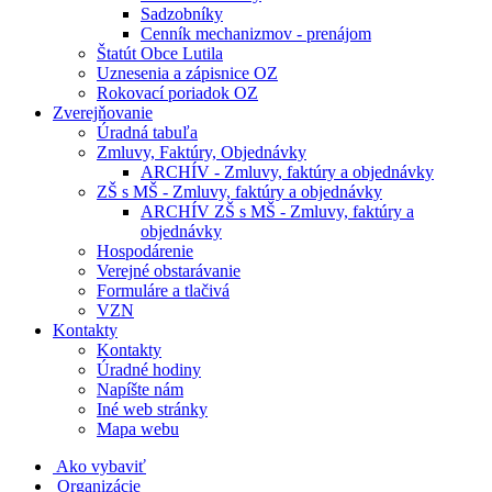
Sadzobníky
Cenník mechanizmov - prenájom
Štatút Obce Lutila
Uznesenia a zápisnice OZ
Rokovací poriadok OZ
Zverejňovanie
Úradná tabuľa
Zmluvy, Faktúry, Objednávky
ARCHÍV - Zmluvy, faktúry a objednávky
ZŠ s MŠ - Zmluvy, faktúry a objednávky
ARCHÍV ZŠ s MŠ - Zmluvy, faktúry a
objednávky
Hospodárenie
Verejné obstarávanie
Formuláre a tlačivá
VZN
Kontakty
Kontakty
Úradné hodiny
Napíšte nám
Iné web stránky
Mapa webu
Ako vybaviť
Organizácie