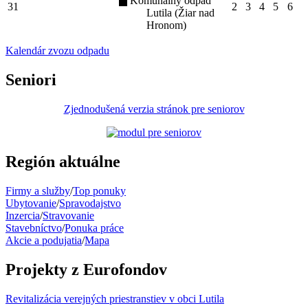
Komunálny odpad
31
2
3
4
5
6
Lutila (Žiar nad
Hronom)
Kalendár zvozu odpadu
Seniori
Zjednodušená verzia stránok pre seniorov
Región aktuálne
Firmy a služby
/
Top ponuky
Ubytovanie
/
Spravodajstvo
Inzercia
/
Stravovanie
Stavebníctvo
/
Ponuka práce
Akcie a podujatia
/
Mapa
Projekty z Eurofondov
Revitalizácia verejných priestranstiev v obci Lutila