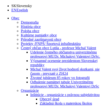
SK
Slovensky
EN
English
Obec
Demografia
História obce
Poloha obce
Kultúrne pamiatky obce
Prírodné zaujímavosti obce
Projekty /FNPŠ/ Športová infraštruktúra
Čestný občan obce Lutila - profesor Michal Valent
Udelenie čestného občianstva univerzitnému
profesorovi MUDr. Michalovi Valentovi DrSc.
Významné ocenenie prezidentom Slovenskej
republiky
Michal Valent svoj život hodnotí skutkami, nie
časom - prevzaté z ZH24
Životné jubileum 85 rokov vo fotografii
Odhalenie pamätnej tabule Univerzitnému
profesorovi MUDr. Michalovi Valentovi DrSc
Organizácie
Inštitúcie - organizácie s právnou subjektivitou
Obecný úrad
Základná škola s materskou školou