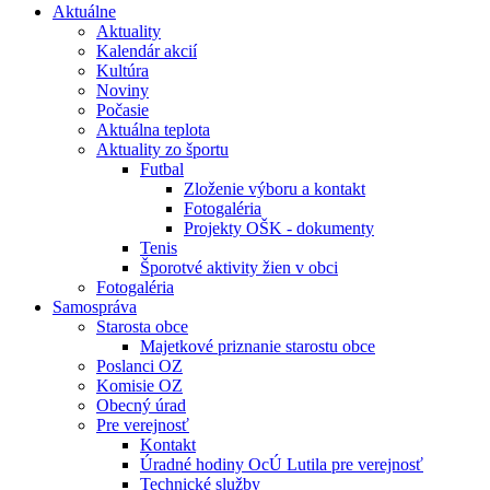
Aktuálne
Aktuality
Kalendár akcií
Kultúra
Noviny
Počasie
Aktuálna teplota
Aktuality zo športu
Futbal
Zloženie výboru a kontakt
Fotogaléria
Projekty OŠK - dokumenty
Tenis
Šporotvé aktivity žien v obci
Fotogaléria
Samospráva
Starosta obce
Majetkové priznanie starostu obce
Poslanci OZ
Komisie OZ
Obecný úrad
Pre verejnosť
Kontakt
Úradné hodiny OcÚ Lutila pre verejnosť
Technické služby