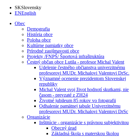
SK
Slovensky
EN
English
Obec
Demografia
História obce
Poloha obce
Kultúrne pamiatky obce
Prírodné zaujímavosti obce
Projekty /FNPŠ/ Športová infraštruktúra
Čestný občan obce Lutila - profesor Michal Valent
Udelenie čestného občianstva univerzitnému
profesorovi MUDr. Michalovi Valentovi DrSc.
Významné ocenenie prezidentom Slovenskej
republiky
Michal Valent svoj život hodnotí skutkami, nie
časom - prevzaté z ZH24
Životné jubileum 85 rokov vo fotografii
Odhalenie pamätnej tabule Univerzitnému
profesorovi MUDr. Michalovi Valentovi DrSc
Organizácie
Inštitúcie - organizácie s právnou subjektivitou
Obecný úrad
Základná škola s materskou školou