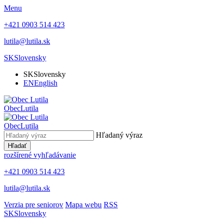
Menu
+421 0903 514 423
lutila@lutila.sk
SK
Slovensky
SK
Slovensky
EN
English
Obec
Lutila
Obec
Lutila
Hľadaný výraz
Hľadať
rozšírené vyhľadávanie
+421 0903 514 423
lutila@lutila.sk
Verzia pre seniorov
Mapa webu
RSS
SK
Slovensky