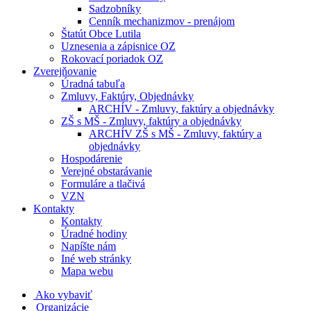
Sadzobníky
Cenník mechanizmov - prenájom
Štatút Obce Lutila
Uznesenia a zápisnice OZ
Rokovací poriadok OZ
Zverejňovanie
Úradná tabuľa
Zmluvy, Faktúry, Objednávky
ARCHÍV - Zmluvy, faktúry a objednávky
ZŠ s MŠ - Zmluvy, faktúry a objednávky
ARCHÍV ZŠ s MŠ - Zmluvy, faktúry a
objednávky
Hospodárenie
Verejné obstarávanie
Formuláre a tlačivá
VZN
Kontakty
Kontakty
Úradné hodiny
Napíšte nám
Iné web stránky
Mapa webu
Ako vybaviť
Organizácie