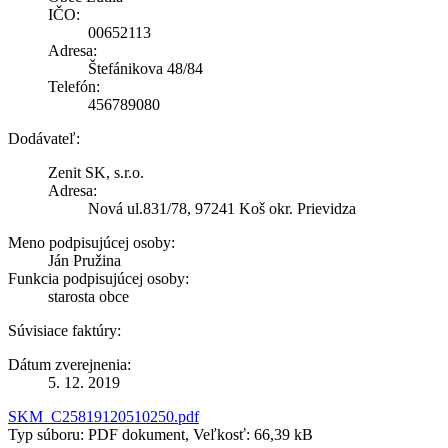
IČO:
00652113
Adresa:
Štefánikova 48/84
Telefón:
456789080
Dodávateľ:
Zenit SK, s.r.o.
Adresa:
Nová ul.831/78, 97241 Koš okr. Prievidza
Meno podpisujúcej osoby:
Ján Pružina
Funkcia podpisujúcej osoby:
starosta obce
Súvisiace faktúry:
Dátum zverejnenia:
5. 12. 2019
SKM_C25819120510250.pdf
Typ súboru: PDF dokument, Veľkosť: 66,39 kB