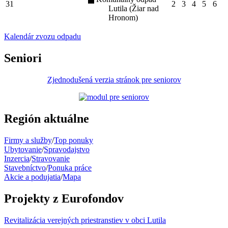
31
2
3
4
5
6
Lutila (Žiar nad
Hronom)
Kalendár zvozu odpadu
Seniori
Zjednodušená verzia stránok pre seniorov
Región aktuálne
Firmy a služby
/
Top ponuky
Ubytovanie
/
Spravodajstvo
Inzercia
/
Stravovanie
Stavebníctvo
/
Ponuka práce
Akcie a podujatia
/
Mapa
Projekty z Eurofondov
Revitalizácia verejných priestranstiev v obci Lutila