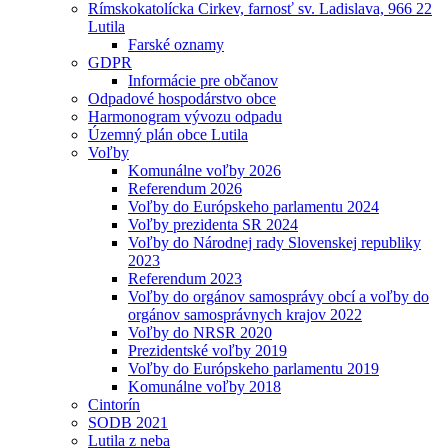
Rímskokatolícka Cirkev, farnosť sv. Ladislava, 966 22
Lutila
Farské oznamy
GDPR
Informácie pre občanov
Odpadové hospodárstvo obce
Harmonogram vývozu odpadu
Územný plán obce Lutila
Voľby
Komunálne voľby 2026
Referendum 2026
Voľby do Európskeho parlamentu 2024
Voľby prezidenta SR 2024
Voľby do Národnej rady Slovenskej republiky
2023
Referendum 2023
Voľby do orgánov samosprávy obcí a voľby do
orgánov samosprávnych krajov 2022
Voľby do NRSR 2020
Prezidentské voľby 2019
Voľby do Európskeho parlamentu 2019
Komunálne voľby 2018
Cintorín
SODB 2021
Lutila z neba