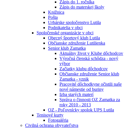
Zápis do 1. ročníka
Zápis do materskej školy
Knižnica
Pošta
Urbárske spoločenstvo Lutila
Podnikatelia v obci
Spoločenské organizácie v obci
Obecný športový klub Lutila
Občianske združenie Lutilienka
Senior klub Zamatka
Aktuálny život v Klube dôchodcov
Výročná členská schôdza - nový
výbor
Začiatky klubu dôchodcov
Občianske združenie Senior klub
Zamatka - vznik
Pracovité dôchodkyne očistili naše
nové námestie od buriny
Izba starých materí
Správa o činnosti OZ Zamatka za
roky 2010 - 2013
OZ - Poľovnícky spolok UPS Lutila
Tenisové kurty
Fotogaléria
Civilná ochrana obyvateľstva