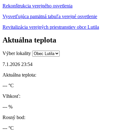
Rekonštrukcia verejného osvetlenia
Vysvetľujúca pamätná tabuľa verejné osvetlenie
Revitalizácia verejných priestranstiev obce Lutila
Aktuálna teplota
Výber lokality
7.1.2026 23:54
Aktuálna teplota:
--- °C
Vlhkosť:
--- %
Rosný bod:
--- °C