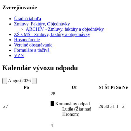
Zverejňovanie
Úradná tabuľa
Zmluvy, Faktúry, Objednávky
ARCHÍV - Zmluvy, faktúry a objednávky
ZŠ s MŠ - Zmluvy, faktúry a objednávky
Hospodárenie
Verejné obstarávanie
Formuláre a tlačivá
VZN
Kalendár vývozu odpadu
August
2026
Po
Ut
St
Št
Pi
So
Ne
28
Komunálny odpad
27
29
30
31
1
2
Lutila (Žiar nad
Hronom)
4