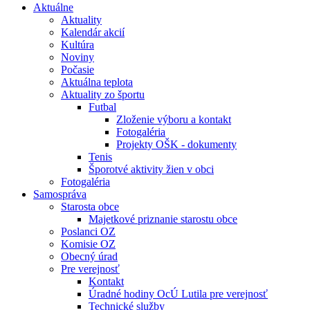
Aktuálne
Aktuality
Kalendár akcií
Kultúra
Noviny
Počasie
Aktuálna teplota
Aktuality zo športu
Futbal
Zloženie výboru a kontakt
Fotogaléria
Projekty OŠK - dokumenty
Tenis
Šporotvé aktivity žien v obci
Fotogaléria
Samospráva
Starosta obce
Majetkové priznanie starostu obce
Poslanci OZ
Komisie OZ
Obecný úrad
Pre verejnosť
Kontakt
Úradné hodiny OcÚ Lutila pre verejnosť
Technické služby