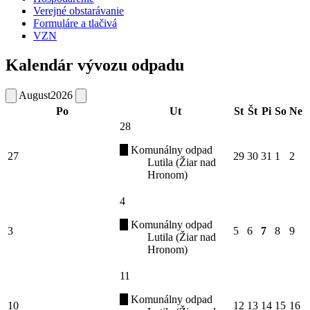
Verejné obstarávanie
Formuláre a tlačivá
VZN
Kalendár vývozu odpadu
August
2026
Po
Ut
St
Št
Pi
So
Ne
28
Komunálny odpad
27
29
30
31
1
2
Lutila (Žiar nad
Hronom)
4
Komunálny odpad
3
5
6
7
8
9
Lutila (Žiar nad
Hronom)
11
Komunálny odpad
10
12
13
14
15
16