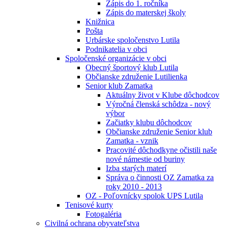
Zápis do 1. ročníka
Zápis do materskej školy
Knižnica
Pošta
Urbárske spoločenstvo Lutila
Podnikatelia v obci
Spoločenské organizácie v obci
Obecný športový klub Lutila
Občianske združenie Lutilienka
Senior klub Zamatka
Aktuálny život v Klube dôchodcov
Výročná členská schôdza - nový
výbor
Začiatky klubu dôchodcov
Občianske združenie Senior klub
Zamatka - vznik
Pracovité dôchodkyne očistili naše
nové námestie od buriny
Izba starých materí
Správa o činnosti OZ Zamatka za
roky 2010 - 2013
OZ - Poľovnícky spolok UPS Lutila
Tenisové kurty
Fotogaléria
Civilná ochrana obyvateľstva