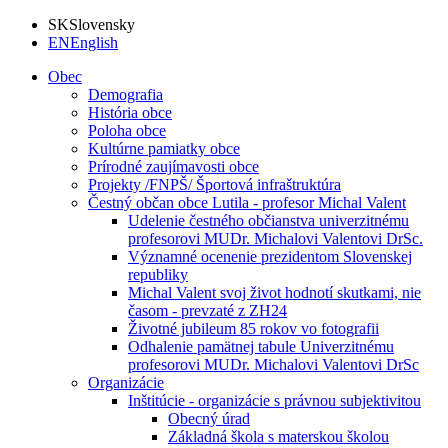
SK
Slovensky
EN
English
Obec
Demografia
História obce
Poloha obce
Kultúrne pamiatky obce
Prírodné zaujímavosti obce
Projekty /FNPŠ/ Športová infraštruktúra
Čestný občan obce Lutila - profesor Michal Valent
Udelenie čestného občianstva univerzitnému
profesorovi MUDr. Michalovi Valentovi DrSc.
Významné ocenenie prezidentom Slovenskej
republiky
Michal Valent svoj život hodnotí skutkami, nie
časom - prevzaté z ZH24
Životné jubileum 85 rokov vo fotografii
Odhalenie pamätnej tabule Univerzitnému
profesorovi MUDr. Michalovi Valentovi DrSc
Organizácie
Inštitúcie - organizácie s právnou subjektivitou
Obecný úrad
Základná škola s materskou školou