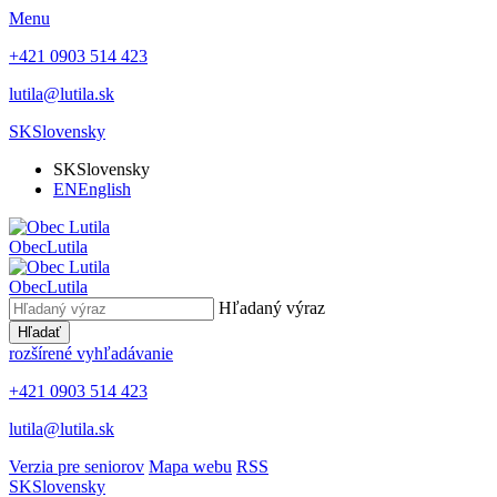
Menu
+421 0903 514 423
lutila@lutila.sk
SK
Slovensky
SK
Slovensky
EN
English
Obec
Lutila
Obec
Lutila
Hľadaný výraz
Hľadať
rozšírené vyhľadávanie
+421 0903 514 423
lutila@lutila.sk
Verzia pre seniorov
Mapa webu
RSS
SK
Slovensky