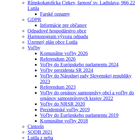
Rímskokatolícka Cirkev, farnosť sv. Ladislava, 966 22
Lutila
Farské oznamy
GDPR
Informácie pre občanov
Odpadové hospodárstvo obce
Harmonogram vývozu odpadu
Územný plán obce Lutila
Voľby
Komunálne voľby 2026
Referendum 2026
Voľby do Európskeho parlamentu 2024
Voľby prezidenta SR 2024
Voľby do Národnej rady Slovenskej republiky
2023
Referendum 2023
Voľby do orgánov samosprávy obcí a voľby do
orgánov samosprávnych krajov 2022
Voľby do NRSR 2020
Prezidentské voľby 2019
Voľby do Európskeho parlamentu 2019
Komunálne voľby 2018
Cintorín
SODB 2021
Lutila z neba