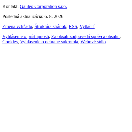
Kontakt:
Galileo Corporation s.r.o.
Posledná aktualizácia: 6. 8. 2026
Zmena vzhľadu
,
Štruktúra stránok
,
RSS
,
Vytlačiť
Vyhlásenie o prístupnosti
,
Za obsah zodpovedá správca obsahu
,
Cookies
,
Vyhlásenie o ochrane súkromia
,
Webové sídlo