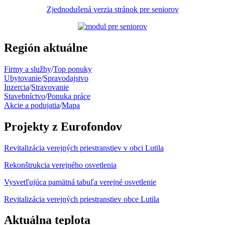
Zjednodušená verzia stránok pre seniorov
Región aktuálne
Firmy a služby
/
Top ponuky
Ubytovanie
/
Spravodajstvo
Inzercia
/
Stravovanie
Stavebníctvo
/
Ponuka práce
Akcie a podujatia
/
Mapa
Projekty z Eurofondov
Revitalizácia verejných priestranstiev v obci Lutila
Rekonštrukcia verejného osvetlenia
Vysvetľujúca pamätná tabuľa verejné osvetlenie
Revitalizácia verejných priestranstiev obce Lutila
Aktuálna teplota