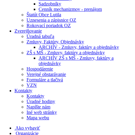
Sadzobníky
Cenník mechanizmov - prenájom
Štatút Obce Lutila
Uznesenia a zápisnice OZ
Rokovací poriadok OZ
Zverejňovanie
Úradná tabuľa
Zmluvy, Faktúry, Objednávky
ARCHÍV - Zmluvy, faktúry a objednávky
ZŠ s MŠ - Zmluvy, faktúry a objednávky
ARCHÍV ZŠ s MŠ - Zmluvy, faktúry a
objednávky
Hospodárenie
Verejné obstarávanie
Formuláre a tlačivá
VZN
Kontakty
Kontakty
Úradné hodiny
Napíšte nám
Iné web stránky
Mapa webu
Ako vybaviť
Organizácie