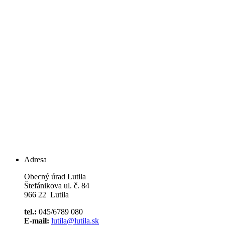
Adresa
Obecný úrad Lutila
Štefánikova ul. č. 84
966 22 Lutila
tel.:
045/6789 080
E-mail:
lutila@lutila.sk