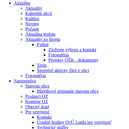
Aktuálne
Aktuality
Kalendár akcií
Kultúra
Noviny
Počasie
Aktuálna teplota
Aktuality zo športu
Futbal
Zloženie výboru a kontakt
Fotogaléria
Projekty OŠK - dokumenty
Tenis
Šporotvé aktivity žien v obci
Fotogaléria
Samospráva
Starosta obce
Majetkové priznanie starostu obce
Poslanci OZ
Komisie OZ
Obecný úrad
Pre verejnosť
Kontakt
Úradné hodiny OcÚ Lutila pre verejnosť
Technické služby