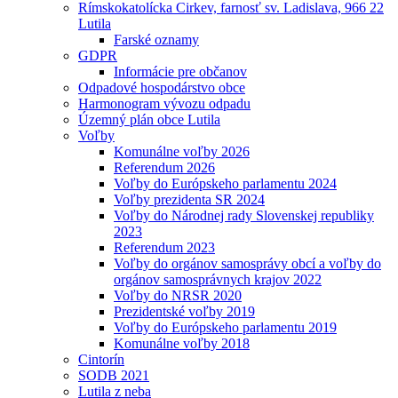
Rímskokatolícka Cirkev, farnosť sv. Ladislava, 966 22
Lutila
Farské oznamy
GDPR
Informácie pre občanov
Odpadové hospodárstvo obce
Harmonogram vývozu odpadu
Územný plán obce Lutila
Voľby
Komunálne voľby 2026
Referendum 2026
Voľby do Európskeho parlamentu 2024
Voľby prezidenta SR 2024
Voľby do Národnej rady Slovenskej republiky
2023
Referendum 2023
Voľby do orgánov samosprávy obcí a voľby do
orgánov samosprávnych krajov 2022
Voľby do NRSR 2020
Prezidentské voľby 2019
Voľby do Európskeho parlamentu 2019
Komunálne voľby 2018
Cintorín
SODB 2021
Lutila z neba