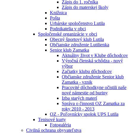
Zápis do 1. ročníka
Zápis do materskej školy
Knižnica
Pošta
Urbárske spoločenstvo Lutila
Podnikatelia v obci
Spoločenské organizácie v obci
Obecný športový klub Lutila
Občianske združenie Lutilienka
Senior klub Zamatka
Aktuálny život v Klube dôchodcov
Výročná členská schôdza - nový
výbor
Začiatky klubu dôchodcov
Občianske združenie Senior klub
Zamatka - vznik
Pracovité dôchodkyne očistili naše
nové námestie od buriny
Izba starých materí
Správa o činnosti OZ Zamatka za
roky 2010 - 2013
OZ - Poľovnícky spolok UPS Lutila
Tenisové kurty
Fotogaléria
Civilná ochrana obyvateľstva