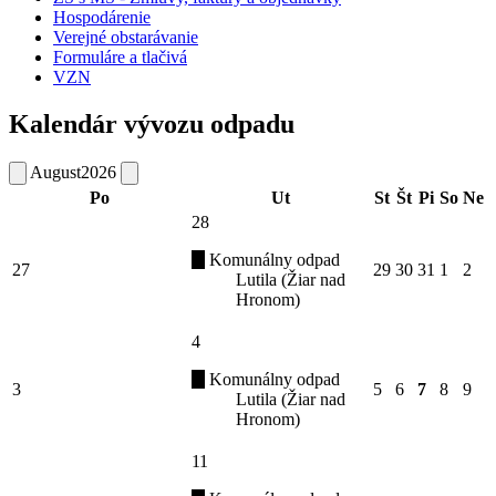
Hospodárenie
Verejné obstarávanie
Formuláre a tlačivá
VZN
Kalendár vývozu odpadu
August
2026
Po
Ut
St
Št
Pi
So
Ne
28
Komunálny odpad
27
29
30
31
1
2
Lutila (Žiar nad
Hronom)
4
Komunálny odpad
3
5
6
7
8
9
Lutila (Žiar nad
Hronom)
11