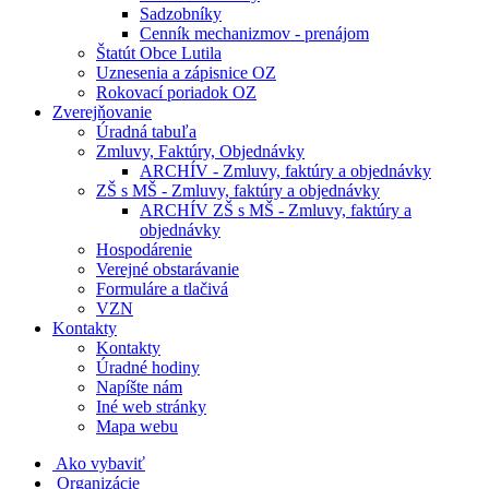
Sadzobníky
Cenník mechanizmov - prenájom
Štatút Obce Lutila
Uznesenia a zápisnice OZ
Rokovací poriadok OZ
Zverejňovanie
Úradná tabuľa
Zmluvy, Faktúry, Objednávky
ARCHÍV - Zmluvy, faktúry a objednávky
ZŠ s MŠ - Zmluvy, faktúry a objednávky
ARCHÍV ZŠ s MŠ - Zmluvy, faktúry a
objednávky
Hospodárenie
Verejné obstarávanie
Formuláre a tlačivá
VZN
Kontakty
Kontakty
Úradné hodiny
Napíšte nám
Iné web stránky
Mapa webu
Ako vybaviť
Organizácie