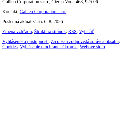
Galileo Corporation s.r.o., Čierna Voda 468, 925 06
Kontakt:
Galileo Corporation s.r.o.
Posledná aktualizácia: 6. 8. 2026
Zmena vzhľadu
,
Štruktúra stránok
,
RSS
,
Vytlačiť
Vyhlásenie o prístupnosti
,
Za obsah zodpovedá správca obsahu
,
Cookies
,
Vyhlásenie o ochrane súkromia
,
Webové sídlo