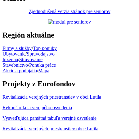
Zjednodušená verzia stránok pre seniorov
Región aktuálne
Firmy a služby
/
Top ponuky
Ubytovanie
/
Spravodajstvo
Inzercia
/
Stravovanie
Stavebníctvo
/
Ponuka práce
Akcie a podujatia
/
Mapa
Projekty z Eurofondov
Revitalizácia verejných priestranstiev v obci Lutila
Rekonštrukcia verejného osvetlenia
Vysvetľujúca pamätná tabuľa verejné osvetlenie
Revitalizácia verejných priestranstiev obce Lutila