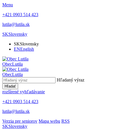
Menu
+421 0903 514 423
lutila@lutila.sk
SK
Slovensky
SK
Slovensky
EN
English
Obec
Lutila
Obec
Lutila
Hľadaný výraz
Hľadať
rozšírené vyhľadávanie
+421 0903 514 423
lutila@lutila.sk
Verzia pre seniorov
Mapa webu
RSS
SK
Slovensky