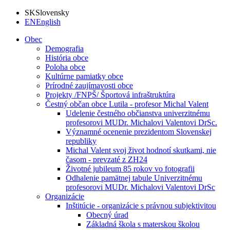
SK
Slovensky
EN
English
Obec
Demografia
História obce
Poloha obce
Kultúrne pamiatky obce
Prírodné zaujímavosti obce
Projekty /FNPŠ/ Športová infraštruktúra
Čestný občan obce Lutila - profesor Michal Valent
Udelenie čestného občianstva univerzitnému
profesorovi MUDr. Michalovi Valentovi DrSc.
Významné ocenenie prezidentom Slovenskej
republiky
Michal Valent svoj život hodnotí skutkami, nie
časom - prevzaté z ZH24
Životné jubileum 85 rokov vo fotografii
Odhalenie pamätnej tabule Univerzitnému
profesorovi MUDr. Michalovi Valentovi DrSc
Organizácie
Inštitúcie - organizácie s právnou subjektivitou
Obecný úrad
Základná škola s materskou školou