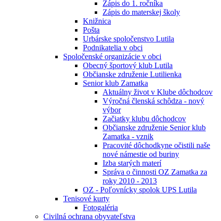
Zápis do 1. ročníka
Zápis do materskej školy
Knižnica
Pošta
Urbárske spoločenstvo Lutila
Podnikatelia v obci
Spoločenské organizácie v obci
Obecný športový klub Lutila
Občianske združenie Lutilienka
Senior klub Zamatka
Aktuálny život v Klube dôchodcov
Výročná členská schôdza - nový
výbor
Začiatky klubu dôchodcov
Občianske združenie Senior klub
Zamatka - vznik
Pracovité dôchodkyne očistili naše
nové námestie od buriny
Izba starých materí
Správa o činnosti OZ Zamatka za
roky 2010 - 2013
OZ - Poľovnícky spolok UPS Lutila
Tenisové kurty
Fotogaléria
Civilná ochrana obyvateľstva