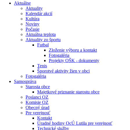
Aktuálne
Aktuality
Kalendár akcií
Kultúra
Noviny
Počasie
Aktuálna teplota
Aktuality zo športu
Futbal
Zloženie výboru a kontakt
Fotogaléria
Projekty OŠK - dokumenty
Tenis
Šporotvé aktivity žien v obci
Fotogaléria
Samospráva
Starosta obce
Majetkové priznanie starostu obce
Poslanci OZ
Komisie OZ
Obecný úrad
Pre verejnosť
Kontakt
Úradné hodiny OcÚ Lutila pre verejnosť
Technické služby