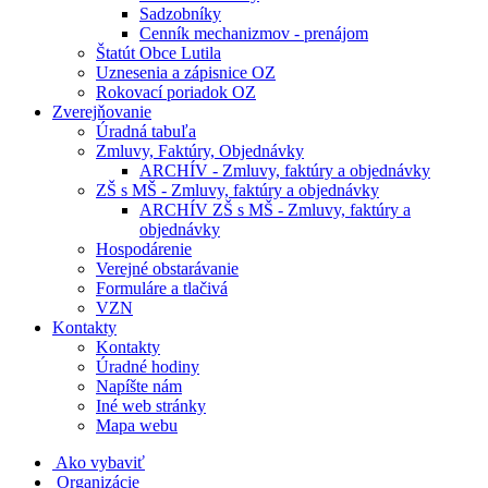
Sadzobníky
Cenník mechanizmov - prenájom
Štatút Obce Lutila
Uznesenia a zápisnice OZ
Rokovací poriadok OZ
Zverejňovanie
Úradná tabuľa
Zmluvy, Faktúry, Objednávky
ARCHÍV - Zmluvy, faktúry a objednávky
ZŠ s MŠ - Zmluvy, faktúry a objednávky
ARCHÍV ZŠ s MŠ - Zmluvy, faktúry a
objednávky
Hospodárenie
Verejné obstarávanie
Formuláre a tlačivá
VZN
Kontakty
Kontakty
Úradné hodiny
Napíšte nám
Iné web stránky
Mapa webu
Ako vybaviť
Organizácie