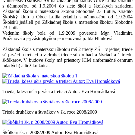
Ministerstvo školstva SR na základe podkladov Obce Lutila zaradilo
s účinnosťou od 1.9.2004 do siete škôl a školských zariadení
Základnú školu s materskou školou Slobodné 23 Lutila, zriadilo
Školský klub a Obec Lutila zriadila s účinnosťou od 1.9.2004
Školskú jedáleň pri Základnej škole s materskou školou Slobodné
23 Lutila.
Vedením školy bola od 1.9.2009 poverené Mgr. Vladimíra
Pružinová a jej zástupkyňou je menovaná p. Ida Hlinková.
Základná škola s materskou školou má 2 triedy ZŠ – v jednej triede
sú prváci a tretiaci a v druhej triede sú druháci a štvrtáci a 1 triedu
škôlkarov. V budove školy má priestory ICM (informačné centrum
mladých) a tiež knižnica.
Trieda, kdesa učia prváci a tretiaci Autor: Eva Hromádková
Trieda druhákov a štvrtákov v šk. roce 2008/2009
Škôlkári šk. r. 2008/2009 Autor: Eva Hromádková