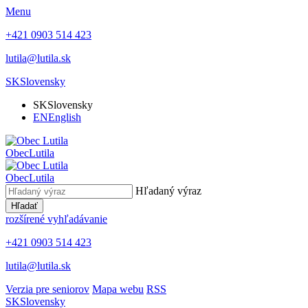
Menu
+421 0903 514 423
lutila@lutila.sk
SK
Slovensky
SK
Slovensky
EN
English
Obec
Lutila
Obec
Lutila
Hľadaný výraz
Hľadať
rozšírené vyhľadávanie
+421 0903 514 423
lutila@lutila.sk
Verzia pre seniorov
Mapa webu
RSS
SK
Slovensky