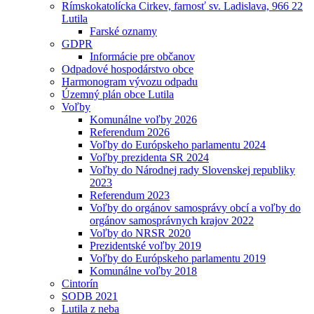
Rímskokatolícka Cirkev, farnosť sv. Ladislava, 966 22
Lutila
Farské oznamy
GDPR
Informácie pre občanov
Odpadové hospodárstvo obce
Harmonogram vývozu odpadu
Územný plán obce Lutila
Voľby
Komunálne voľby 2026
Referendum 2026
Voľby do Európskeho parlamentu 2024
Voľby prezidenta SR 2024
Voľby do Národnej rady Slovenskej republiky
2023
Referendum 2023
Voľby do orgánov samosprávy obcí a voľby do
orgánov samosprávnych krajov 2022
Voľby do NRSR 2020
Prezidentské voľby 2019
Voľby do Európskeho parlamentu 2019
Komunálne voľby 2018
Cintorín
SODB 2021
Lutila z neba