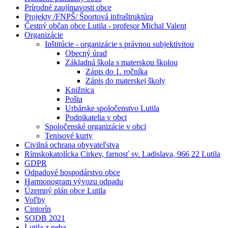
Prírodné zaujímavosti obce
Projekty /FNPŠ/ Športová infraštruktúra
Čestný občan obce Lutila - profesor Michal Valent
Organizácie
Inštitúcie - organizácie s právnou subjektivitou
Obecný úrad
Základná škola s materskou školou
Zápis do 1. ročníka
Zápis do materskej školy
Knižnica
Pošta
Urbárske spoločenstvo Lutila
Podnikatelia v obci
Spoločenské organizácie v obci
Tenisové kurty
Civilná ochrana obyvateľstva
Rímskokatolícka Cirkev, farnosť sv. Ladislava, 966 22 Lutila
GDPR
Odpadové hospodárstvo obce
Harmonogram vývozu odpadu
Územný plán obce Lutila
Voľby
Cintorín
SODB 2021
Lutila z neba