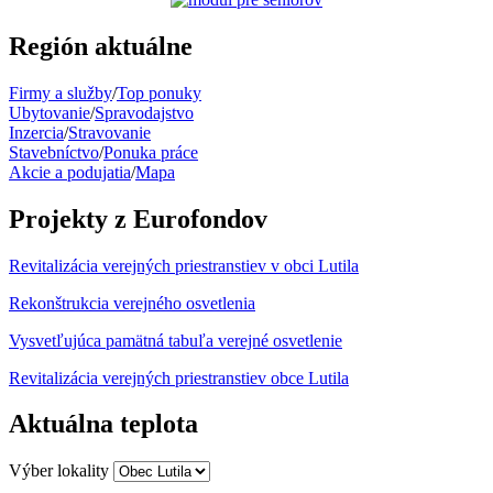
Región aktuálne
Firmy a služby
/
Top ponuky
Ubytovanie
/
Spravodajstvo
Inzercia
/
Stravovanie
Stavebníctvo
/
Ponuka práce
Akcie a podujatia
/
Mapa
Projekty z Eurofondov
Revitalizácia verejných priestranstiev v obci Lutila
Rekonštrukcia verejného osvetlenia
Vysvetľujúca pamätná tabuľa verejné osvetlenie
Revitalizácia verejných priestranstiev obce Lutila
Aktuálna teplota
Výber lokality