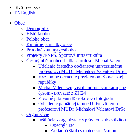
SK
Slovensky
EN
English
Obec
Demografia
História obce
Poloha obce
Kultúrne pamiatky obce
Prírodné zaujímavosti obce
Projekty /FNPŠ/ Športová infraštruktúra
Čestný občan obce Lutila - profesor Michal Valent
Udelenie čestného občianstva univerzitnému
profesorovi MUDr. Michalovi Valentovi DrSc.
Významné ocenenie prezidentom Slovenskej
republiky
Michal Valent svoj život hodnotí skutkami, nie
časom - prevzaté z ZH24
Životné jubileum 85 rokov vo fotografii
Odhalenie pamätnej tabule Univerzitnému
profesorovi MUDr. Michalovi Valentovi DrSc
Organizácie
Inštitúcie - organizácie s právnou subjektivitou
Obecný úrad
Základná škola s materskou školou