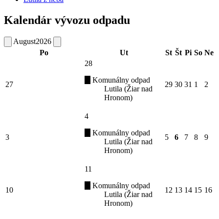
Kalendár vývozu odpadu
August
2026
Po
Ut
St
Št
Pi
So
Ne
28
Komunálny odpad
27
29
30
31
1
2
Lutila (Žiar nad
Hronom)
4
Komunálny odpad
3
5
6
7
8
9
Lutila (Žiar nad
Hronom)
11
Komunálny odpad
10
12
13
14
15
16
Lutila (Žiar nad
Hronom)