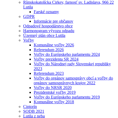
Rímskokatolícka Cirkev, farnosť sv. Ladislava, 966 22
Lutila
Farské oznamy
GDPR
Informácie pre občanov
Odpadové hospodárstvo obce
Harmonogram vývozu odpadu
Územný plán obce Lutila
Voľby
Komunálne voľby 2026
Referendum 2026
Voľby do Európskeho parlamentu 2024
Voľby prezidenta SR 2024
Voľby do Národnej rady Slovenskej republiky
2023
Referendum 2023
Voľby do orgánov samosprávy obcí a voľby do
orgánov samosprávnych krajov 2022
Voľby do NRSR 2020
Prezidentské voľby 2019
Voľby do Európskeho parlamentu 2019
Komunálne voľby 2018
Cintorín
SODB 2021
Lutila z neba