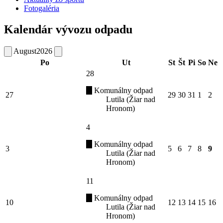
Fotogaléria
Kalendár vývozu odpadu
August
2026
Po
Ut
St
Št
Pi
So
Ne
28
Komunálny odpad
27
29
30
31
1
2
Lutila (Žiar nad
Hronom)
4
Komunálny odpad
3
5
6
7
8
9
Lutila (Žiar nad
Hronom)
11
Komunálny odpad
10
12
13
14
15
16
Lutila (Žiar nad
Hronom)