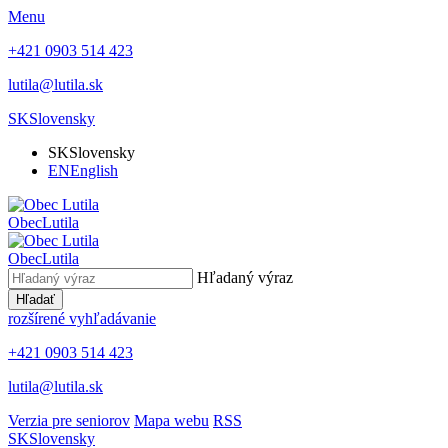
Menu
+421 0903 514 423
lutila@lutila.sk
SK
Slovensky
SK
Slovensky
EN
English
Obec
Lutila
Obec
Lutila
Hľadaný výraz
Hľadať
rozšírené vyhľadávanie
+421 0903 514 423
lutila@lutila.sk
Verzia pre seniorov
Mapa webu
RSS
SK
Slovensky