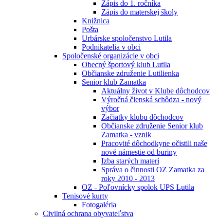
Zápis do 1. ročníka
Zápis do materskej školy
Knižnica
Pošta
Urbárske spoločenstvo Lutila
Podnikatelia v obci
Spoločenské organizácie v obci
Obecný športový klub Lutila
Občianske združenie Lutilienka
Senior klub Zamatka
Aktuálny život v Klube dôchodcov
Výročná členská schôdza - nový
výbor
Začiatky klubu dôchodcov
Občianske združenie Senior klub
Zamatka - vznik
Pracovité dôchodkyne očistili naše
nové námestie od buriny
Izba starých materí
Správa o činnosti OZ Zamatka za
roky 2010 - 2013
OZ - Poľovnícky spolok UPS Lutila
Tenisové kurty
Fotogaléria
Civilná ochrana obyvateľstva