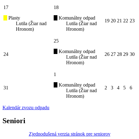
17
18
Plasty
Komunálny odpad
19
20
21
22
23
Lutila (Žiar nad
Lutila (Žiar nad
Hronom)
Hronom)
25
Komunálny odpad
24
26
27
28
29
30
Lutila (Žiar nad
Hronom)
1
Komunálny odpad
31
2
3
4
5
6
Lutila (Žiar nad
Hronom)
Kalendár zvozu odpadu
Seniori
Zjednodušená verzia stránok pre seniorov