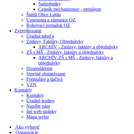
Sadzobníky
Cenník mechanizmov - prenájom
Štatút Obce Lutila
Uznesenia a zápisnice OZ
Rokovací poriadok OZ
Zverejňovanie
Úradná tabuľa
Zmluvy, Faktúry, Objednávky
ARCHÍV - Zmluvy, faktúry a objednávky
ZŠ s MŠ - Zmluvy, faktúry a objednávky
ARCHÍV ZŠ s MŠ - Zmluvy, faktúry a
objednávky
Hospodárenie
Verejné obstarávanie
Formuláre a tlačivá
VZN
Kontakty
Kontakty
Úradné hodiny
Napíšte nám
Iné web stránky
Mapa webu
Ako vybaviť
Organizácie