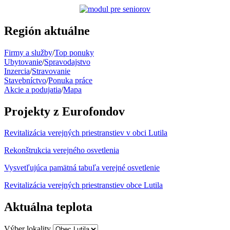
Región aktuálne
Firmy a služby
/
Top ponuky
Ubytovanie
/
Spravodajstvo
Inzercia
/
Stravovanie
Stavebníctvo
/
Ponuka práce
Akcie a podujatia
/
Mapa
Projekty z Eurofondov
Revitalizácia verejných priestranstiev v obci Lutila
Rekonštrukcia verejného osvetlenia
Vysvetľujúca pamätná tabuľa verejné osvetlenie
Revitalizácia verejných priestranstiev obce Lutila
Aktuálna teplota
Výber lokality