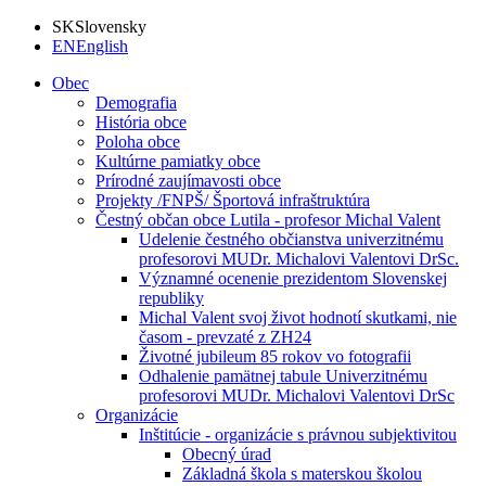
SK
Slovensky
EN
English
Obec
Demografia
História obce
Poloha obce
Kultúrne pamiatky obce
Prírodné zaujímavosti obce
Projekty /FNPŠ/ Športová infraštruktúra
Čestný občan obce Lutila - profesor Michal Valent
Udelenie čestného občianstva univerzitnému
profesorovi MUDr. Michalovi Valentovi DrSc.
Významné ocenenie prezidentom Slovenskej
republiky
Michal Valent svoj život hodnotí skutkami, nie
časom - prevzaté z ZH24
Životné jubileum 85 rokov vo fotografii
Odhalenie pamätnej tabule Univerzitnému
profesorovi MUDr. Michalovi Valentovi DrSc
Organizácie
Inštitúcie - organizácie s právnou subjektivitou
Obecný úrad
Základná škola s materskou školou