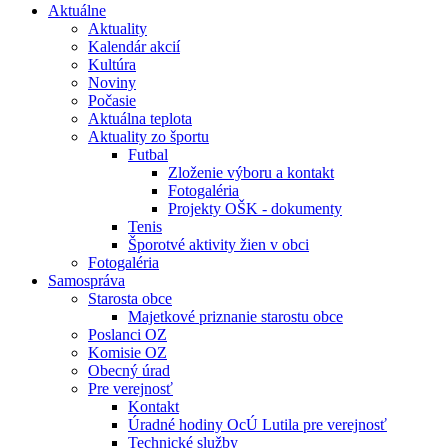
Aktuálne
Aktuality
Kalendár akcií
Kultúra
Noviny
Počasie
Aktuálna teplota
Aktuality zo športu
Futbal
Zloženie výboru a kontakt
Fotogaléria
Projekty OŠK - dokumenty
Tenis
Šporotvé aktivity žien v obci
Fotogaléria
Samospráva
Starosta obce
Majetkové priznanie starostu obce
Poslanci OZ
Komisie OZ
Obecný úrad
Pre verejnosť
Kontakt
Úradné hodiny OcÚ Lutila pre verejnosť
Technické služby