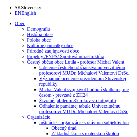
SK
Slovensky
EN
English
Obec
Demografia
História obce
Poloha obce
Kultúrne pamiatky obce
Prírodné zaujímavosti obce
Projekty /FNPŠ/ Športová infraštruktúra
Čestný občan obce Lutila - profesor Michal Valent
Udelenie čestného občianstva univerzitnému
profesorovi MUDr. Michalovi Valentovi DrSc.
Významné ocenenie prezidentom Slovenskej
republiky
Michal Valent svoj život hodnotí skutkami, nie
časom - prevzaté z ZH24
Životné jubileum 85 rokov vo fotografii
Odhalenie pamätnej tabule Univerzitnému
profesorovi MUDr. Michalovi Valentovi DrSc
Organizácie
Inštitúcie - organizácie s právnou subjektivitou
Obecný úrad
Základná škola s materskou školou