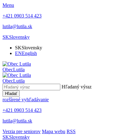
Menu
+421 0903 514 423
lutila@lutila.sk
SK
Slovensky
SK
Slovensky
EN
English
Obec
Lutila
Obec
Lutila
Hľadaný výraz
Hľadať
rozšírené vyhľadávanie
+421 0903 514 423
lutila@lutila.sk
Verzia pre seniorov
Mapa webu
RSS
SK
Slovensky