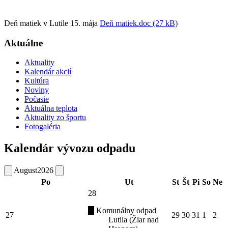
Deň matiek v Lutile 15. mája
Deň matiek.doc (27 kB)
Aktuálne
Aktuality
Kalendár akcií
Kultúra
Noviny
Počasie
Aktuálna teplota
Aktuality zo športu
Fotogaléria
Kalendár vývozu odpadu
August
2026
Po
Ut
St
Št
Pi
So
Ne
28
Komunálny odpad
27
29
30
31
1
2
Lutila (Žiar nad