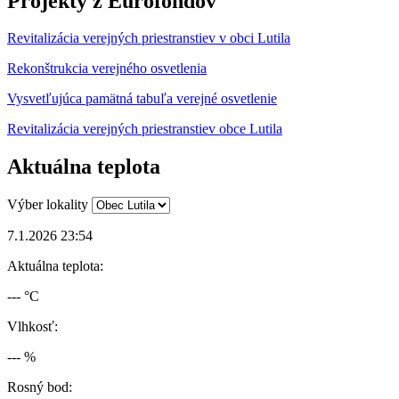
Projekty z Eurofondov
Revitalizácia verejných priestranstiev v obci Lutila
Rekonštrukcia verejného osvetlenia
Vysvetľujúca pamätná tabuľa verejné osvetlenie
Revitalizácia verejných priestranstiev obce Lutila
Aktuálna teplota
Výber lokality
7.1.2026 23:54
Aktuálna teplota:
--- °C
Vlhkosť:
--- %
Rosný bod: