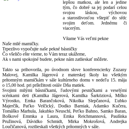
lepšou matkou, ale len a jedine
tým, čo dobré sa jej podarí celou
svojou láskou, výchovou
a starostlivosťou vštepiť do sŕdc
svojim deťom. Jednému či
viacerým.
Vítame Vás veľmi pekne
Naše milé mamičky.
Trpezlivo vypočujte naše pekné básničky
Čo všeličo ešte vieme, to Vám teraz ukážeme,
Ak s nami spokojné budete, pekne nám zatlieskať môžete.
Takto sa prihovorila, po úvodnom slove konferencierky Zuzany
Malovej, Kamilka Jágerová z materskej školy ku všetkým
prítomným mamičkám v sále kultúrneho domu v nedeľu 15. mája
o 15,00 hod. pri príležitosti osláv Dňa matiek.
Svojimi milými básničkami, ľudovými pesničkami a veselými
scénkami deti (Kamilka Jágerová, Kamilka Šarköziová, Miško
Výrostko, Emka Barančoková, Nikolka Slepčanová, Ľubko
Majerčík, Paťko Velčický, Dodko Barniak, Adamko Kučera,
Tomáško Marhula, Jakubko Neuschl, Peťko Bahno, Samko Baran,
Boškové Emmka a Laura, Emka Reichmannová, Paulínka
Pružinová, Dávidko Schmidt, Mirka Mokrošová, Andrejka
Loučičanová, roztlieskali všetkých prítomných v sále.