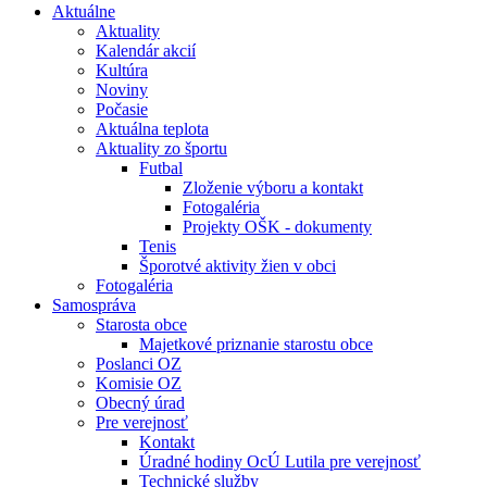
Aktuálne
Aktuality
Kalendár akcií
Kultúra
Noviny
Počasie
Aktuálna teplota
Aktuality zo športu
Futbal
Zloženie výboru a kontakt
Fotogaléria
Projekty OŠK - dokumenty
Tenis
Šporotvé aktivity žien v obci
Fotogaléria
Samospráva
Starosta obce
Majetkové priznanie starostu obce
Poslanci OZ
Komisie OZ
Obecný úrad
Pre verejnosť
Kontakt
Úradné hodiny OcÚ Lutila pre verejnosť
Technické služby