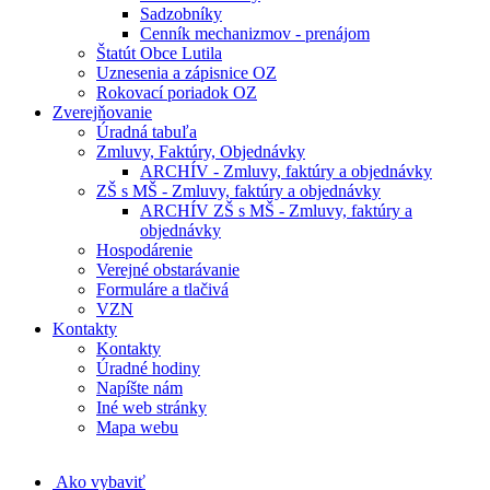
Sadzobníky
Cenník mechanizmov - prenájom
Štatút Obce Lutila
Uznesenia a zápisnice OZ
Rokovací poriadok OZ
Zverejňovanie
Úradná tabuľa
Zmluvy, Faktúry, Objednávky
ARCHÍV - Zmluvy, faktúry a objednávky
ZŠ s MŠ - Zmluvy, faktúry a objednávky
ARCHÍV ZŠ s MŠ - Zmluvy, faktúry a
objednávky
Hospodárenie
Verejné obstarávanie
Formuláre a tlačivá
VZN
Kontakty
Kontakty
Úradné hodiny
Napíšte nám
Iné web stránky
Mapa webu
Ako vybaviť