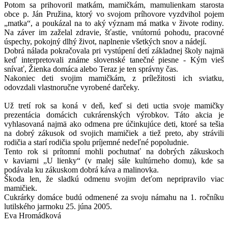
Potom sa prihovoril matkám, mamičkám, mamulienkam starosta
obce p. Ján Pružina, ktorý vo svojom príhovore vyzdvihol pojem
„matka“, a poukázal na to aký význam má matka v živote rodiny.
Na záver im zaželal zdravie, šťastie, vnútornú pohodu, pracovné
úspechy, pokojný dlhý život, naplnenie všetkých snov a nádejí.
Dobrá nálada pokračovala pri vystúpení detí základnej školy najmä
keď interpretovali známe slovenské tanečné piesne - Kým vieš
snívať, Žienka domáca alebo Teraz je ten správny čas.
Nakoniec deti svojim mamičkám, z príležitosti ich sviatku,
odovzdali vlastnoručne vyrobené darčeky.
Už tretí rok sa koná v deň, keď si deti uctia svoje mamičky
prezentácia domácich cukrárenských výrobkov. Táto akcia je
vyhlasovaná najmä ako odmena pre účinkujúce deti, ktoré sa tešia
na dobrý zákusok od svojich mamičiek a tiež preto, aby strávili
rodičia a starí rodičia spolu príjemné nedeľné popoludnie.
Tento rok si prítomní mohli pochutnať na dobrých zákuskoch
v kaviarni „U lienky“ (v malej sále kultúrneho domu), kde sa
podávala ku zákuskom dobrá káva a malinovka.
Škoda len, že sladkú odmenu svojim deťom nepripravilo viac
mamičiek.
Cukrárky domáce budú odmenené za svoju námahu na 1. ročníku
lutilského jarmoku 25. júna 2005.
Eva Hromádková