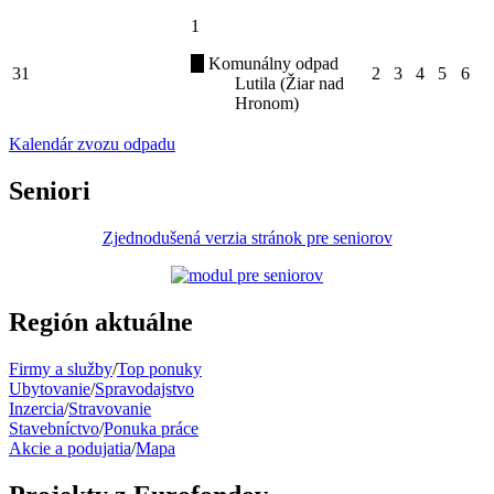
1
Komunálny odpad
31
2
3
4
5
6
Lutila (Žiar nad
Hronom)
Kalendár zvozu odpadu
Seniori
Zjednodušená verzia stránok pre seniorov
Región aktuálne
Firmy a služby
/
Top ponuky
Ubytovanie
/
Spravodajstvo
Inzercia
/
Stravovanie
Stavebníctvo
/
Ponuka práce
Akcie a podujatia
/
Mapa