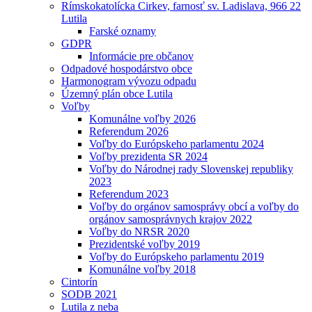
Rímskokatolícka Cirkev, farnosť sv. Ladislava, 966 22
Lutila
Farské oznamy
GDPR
Informácie pre občanov
Odpadové hospodárstvo obce
Harmonogram vývozu odpadu
Územný plán obce Lutila
Voľby
Komunálne voľby 2026
Referendum 2026
Voľby do Európskeho parlamentu 2024
Voľby prezidenta SR 2024
Voľby do Národnej rady Slovenskej republiky
2023
Referendum 2023
Voľby do orgánov samosprávy obcí a voľby do
orgánov samosprávnych krajov 2022
Voľby do NRSR 2020
Prezidentské voľby 2019
Voľby do Európskeho parlamentu 2019
Komunálne voľby 2018
Cintorín
SODB 2021
Lutila z neba