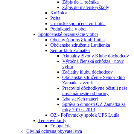
Zápis do 1. ročníka
Zápis do materskej školy
Knižnica
Pošta
Urbárske spoločenstvo Lutila
Podnikatelia v obci
Spoločenské organizácie v obci
Obecný športový klub Lutila
Občianske združenie Lutilienka
Senior klub Zamatka
Aktuálny život v Klube dôchodcov
Výročná členská schôdza - nový
výbor
Začiatky klubu dôchodcov
Občianske združenie Senior klub
Zamatka - vznik
Pracovité dôchodkyne očistili naše
nové námestie od buriny
Izba starých materí
Správa o činnosti OZ Zamatka za
roky 2010 - 2013
OZ - Poľovnícky spolok UPS Lutila
Tenisové kurty
Fotogaléria
Civilná ochrana obyvateľstva