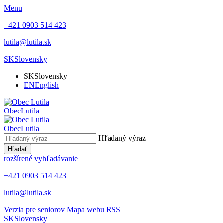
Menu
+421 0903 514 423
lutila@lutila.sk
SK
Slovensky
SK
Slovensky
EN
English
Obec
Lutila
Obec
Lutila
Hľadaný výraz
Hľadať
rozšírené vyhľadávanie
+421 0903 514 423
lutila@lutila.sk
Verzia pre seniorov
Mapa webu
RSS
SK
Slovensky