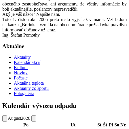
obecného zastupiteľstva, ani argumenty, že všetky informácie by
boli aktuálnejšie, poslancov nepresvedčili.
Aký je váš názor? Napíšte nám.
Toto 1. číslo roku 2005 preto malo vyjsť až v marci. Vzhľadom
na kauzu „Borinka“ vznikla na obecnom úrade požiadavka pravdivo
informovať občanov už teraz.
Ing. Štefan Pomothy
Aktuálne
Aktuality
Kalendár akcií
Kultúra
Noviny
Počasie
Aktuálna teplota
Aktuality zo športu
Fotogaléria
Kalendár vývozu odpadu
August
2026
Po
Ut
St
Št
Pi
So
Ne