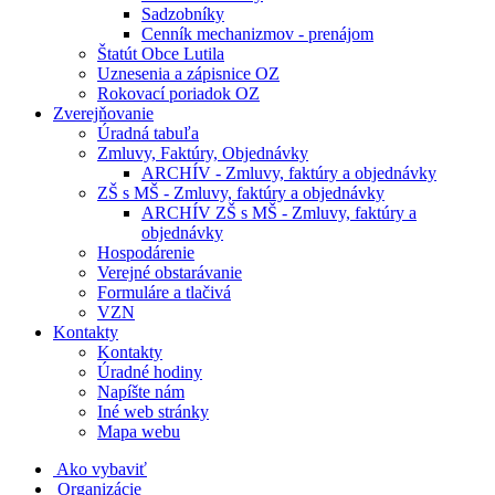
Sadzobníky
Cenník mechanizmov - prenájom
Štatút Obce Lutila
Uznesenia a zápisnice OZ
Rokovací poriadok OZ
Zverejňovanie
Úradná tabuľa
Zmluvy, Faktúry, Objednávky
ARCHÍV - Zmluvy, faktúry a objednávky
ZŠ s MŠ - Zmluvy, faktúry a objednávky
ARCHÍV ZŠ s MŠ - Zmluvy, faktúry a
objednávky
Hospodárenie
Verejné obstarávanie
Formuláre a tlačivá
VZN
Kontakty
Kontakty
Úradné hodiny
Napíšte nám
Iné web stránky
Mapa webu
Ako vybaviť
Organizácie