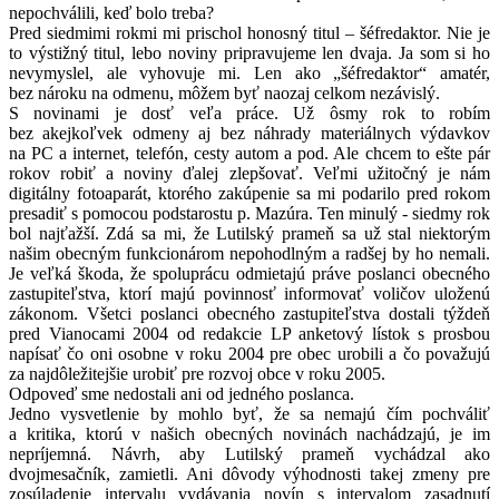
nepochválili, keď bolo treba?
Pred siedmimi rokmi mi prischol honosný titul – šéfredaktor. Nie je
to výstižný titul, lebo noviny pripravujeme len dvaja. Ja som si ho
nevymyslel, ale vyhovuje mi. Len ako „šéfredaktor“ amatér,
bez nároku na odmenu, môžem byť naozaj celkom nezávislý.
S novinami je dosť veľa práce. Už ôsmy rok to robím
bez akejkoľvek odmeny aj bez náhrady materiálnych výdavkov
na PC a internet, telefón, cesty autom a pod. Ale chcem to ešte pár
rokov robiť a noviny ďalej zlepšovať. Veľmi užitočný je nám
digitálny fotoaparát, ktorého zakúpenie sa mi podarilo pred rokom
presadiť s pomocou podstarostu p. Mazúra. Ten minulý - siedmy rok
bol najťažší. Zdá sa mi, že Lutilský prameň sa už stal niektorým
našim obecným funkcionárom nepohodlným a radšej by ho nemali.
Je veľká škoda, že spoluprácu odmietajú práve poslanci obecného
zastupiteľstva, ktorí majú povinnosť informovať voličov uloženú
zákonom. Všetci poslanci obecného zastupiteľstva dostali týždeň
pred Vianocami 2004 od redakcie LP anketový lístok s prosbou
napísať čo oni osobne v roku 2004 pre obec urobili a čo považujú
za najdôležitejšie urobiť pre rozvoj obce v roku 2005.
Odpoveď sme nedostali ani od jedného poslanca.
Jedno vysvetlenie by mohlo byť, že sa nemajú čím pochváliť
a kritika, ktorú v našich obecných novinách nachádzajú, je im
nepríjemná. Návrh, aby Lutilský prameň vychádzal ako
dvojmesačník, zamietli. Ani dôvody výhodnosti takej zmeny pre
zosúladenie intervalu vydávania novín s intervalom zasadnutí