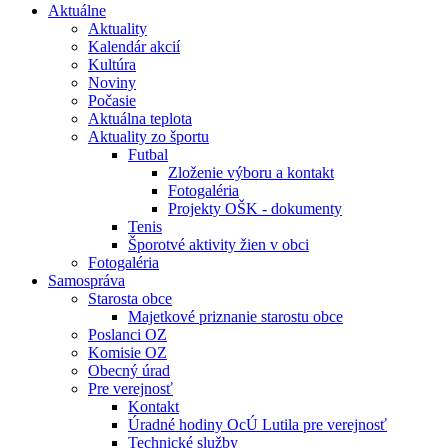
Aktuálne
Aktuality
Kalendár akcií
Kultúra
Noviny
Počasie
Aktuálna teplota
Aktuality zo športu
Futbal
Zloženie výboru a kontakt
Fotogaléria
Projekty OŠK - dokumenty
Tenis
Šporotvé aktivity žien v obci
Fotogaléria
Samospráva
Starosta obce
Majetkové priznanie starostu obce
Poslanci OZ
Komisie OZ
Obecný úrad
Pre verejnosť
Kontakt
Úradné hodiny OcÚ Lutila pre verejnosť
Technické služby