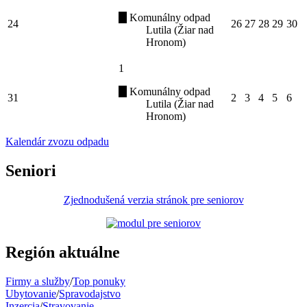
Komunálny odpad
24
26
27
28
29
30
Lutila (Žiar nad
Hronom)
1
Komunálny odpad
31
2
3
4
5
6
Lutila (Žiar nad
Hronom)
Kalendár zvozu odpadu
Seniori
Zjednodušená verzia stránok pre seniorov
Región aktuálne
Firmy a služby
/
Top ponuky
Ubytovanie
/
Spravodajstvo
Inzercia
/
Stravovanie