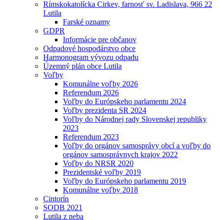
Rímskokatolícka Cirkev, farnosť sv. Ladislava, 966 22
Lutila
Farské oznamy
GDPR
Informácie pre občanov
Odpadové hospodárstvo obce
Harmonogram vývozu odpadu
Územný plán obce Lutila
Voľby
Komunálne voľby 2026
Referendum 2026
Voľby do Európskeho parlamentu 2024
Voľby prezidenta SR 2024
Voľby do Národnej rady Slovenskej republiky
2023
Referendum 2023
Voľby do orgánov samosprávy obcí a voľby do
orgánov samosprávnych krajov 2022
Voľby do NRSR 2020
Prezidentské voľby 2019
Voľby do Európskeho parlamentu 2019
Komunálne voľby 2018
Cintorín
SODB 2021
Lutila z neba