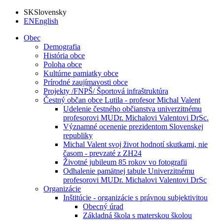
SK
Slovensky
EN
English
Obec
Demografia
História obce
Poloha obce
Kultúrne pamiatky obce
Prírodné zaujímavosti obce
Projekty /FNPŠ/ Športová infraštruktúra
Čestný občan obce Lutila - profesor Michal Valent
Udelenie čestného občianstva univerzitnému
profesorovi MUDr. Michalovi Valentovi DrSc.
Významné ocenenie prezidentom Slovenskej
republiky
Michal Valent svoj život hodnotí skutkami, nie
časom - prevzaté z ZH24
Životné jubileum 85 rokov vo fotografii
Odhalenie pamätnej tabule Univerzitnému
profesorovi MUDr. Michalovi Valentovi DrSc
Organizácie
Inštitúcie - organizácie s právnou subjektivitou
Obecný úrad
Základná škola s materskou školou