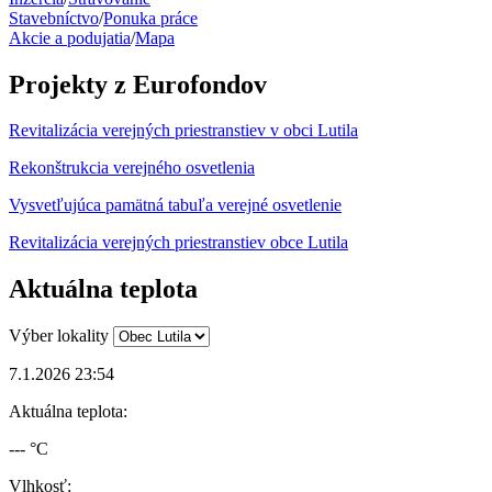
Stavebníctvo
/
Ponuka práce
Akcie a podujatia
/
Mapa
Projekty z Eurofondov
Revitalizácia verejných priestranstiev v obci Lutila
Rekonštrukcia verejného osvetlenia
Vysvetľujúca pamätná tabuľa verejné osvetlenie
Revitalizácia verejných priestranstiev obce Lutila
Aktuálna teplota
Výber lokality
7.1.2026 23:54
Aktuálna teplota:
--- °C
Vlhkosť: