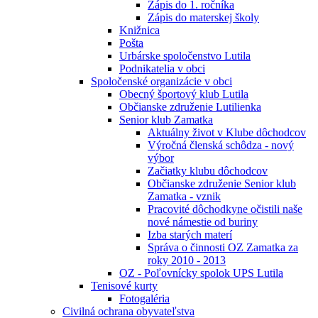
Zápis do 1. ročníka
Zápis do materskej školy
Knižnica
Pošta
Urbárske spoločenstvo Lutila
Podnikatelia v obci
Spoločenské organizácie v obci
Obecný športový klub Lutila
Občianske združenie Lutilienka
Senior klub Zamatka
Aktuálny život v Klube dôchodcov
Výročná členská schôdza - nový
výbor
Začiatky klubu dôchodcov
Občianske združenie Senior klub
Zamatka - vznik
Pracovité dôchodkyne očistili naše
nové námestie od buriny
Izba starých materí
Správa o činnosti OZ Zamatka za
roky 2010 - 2013
OZ - Poľovnícky spolok UPS Lutila
Tenisové kurty
Fotogaléria
Civilná ochrana obyvateľstva