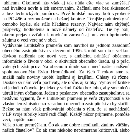
jubileum. Okolnosti nás však aj tak nútia ešte viac sa zamýšľať
nad kvalitou novín a ich smerovaním. Začínali sme bez skúseností
a bez technických pomôcok. Prvé lutilské noviny boli vyrobené
na PC 486 a rozmnožené na bežnej kopírke. Terajšie podmienky sú
omnoho lepšie, ale stále hľadáme rezervy. Najviac nám chýbajú
príspevky, hodnotenia a nové námety od čitateľov. Tie by boli,
okrem prejavu vzťahu k novinám zároveň aj prejavom úprimného
záujmu o veci verejné v obci.
Vydávanie Lutilského prameňa som navrhol na jednom zasadnutí
obecného zastupiteľstva v decembri 1996. Urobil som to s veľkou
dávkou nadšenia pre novú vec, s ambíciou prinášať občanom
informácie o živote v obci, o aktivitách obecného úradu, aj o práci
volených zástupcov. Na obecnom úrade som hneď našiel nadšenú
spolupracovníčku Evku Hromádkovú. Za tých 7 rokov sme sa
snažili naše noviny urobiť lepšími aj krajšími. Ohlasy sú rôzne.
Dostalo sa nám veľa pochvaly, ale občas aj kritiky. Vyhovieť kritike
od jedného človeka je niekedy veľmi ťažko bez toho, aby sme niečo
ubrali iným občanom. Jeden z poslancov obecného zastupiteľstva sa
nedávno vyjadril, že v Lutilskom prameni je veľa zbytočností a že
vlastne len zápisnice zo zasadnutí obecného zastupiteľstva by stačili.
Bežne sa nám však prihovárajú občania s tým, že si nachádzajú
v LP svoje rubriky ktoré radi čítajú. Každý názor prijmeme, pomôže
veci, napíšte nám.
Veľa o tom premýšľam. Čo ak sme dobre neodhadli záujmy väčšiny
našich čitateľov? Čo ak sme niekoho neprimerane kritizovali, alebo