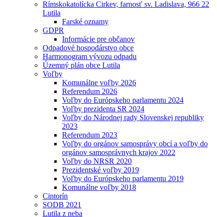
Rímskokatolícka Cirkev, farnosť sv. Ladislava, 966 22
Lutila
Farské oznamy
GDPR
Informácie pre občanov
Odpadové hospodárstvo obce
Harmonogram vývozu odpadu
Územný plán obce Lutila
Voľby
Komunálne voľby 2026
Referendum 2026
Voľby do Európskeho parlamentu 2024
Voľby prezidenta SR 2024
Voľby do Národnej rady Slovenskej republiky
2023
Referendum 2023
Voľby do orgánov samosprávy obcí a voľby do
orgánov samosprávnych krajov 2022
Voľby do NRSR 2020
Prezidentské voľby 2019
Voľby do Európskeho parlamentu 2019
Komunálne voľby 2018
Cintorín
SODB 2021
Lutila z neba