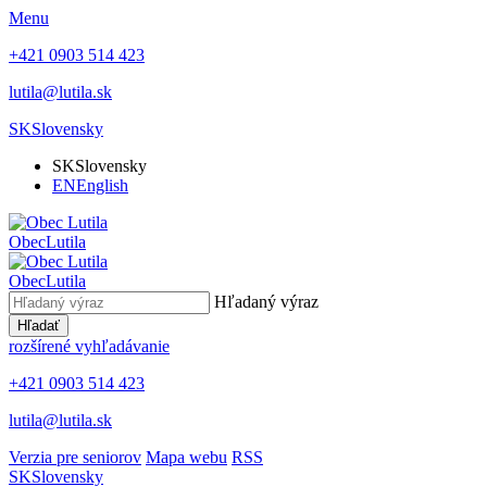
Menu
+421 0903 514 423
lutila@lutila.sk
SK
Slovensky
SK
Slovensky
EN
English
Obec
Lutila
Obec
Lutila
Hľadaný výraz
Hľadať
rozšírené vyhľadávanie
+421 0903 514 423
lutila@lutila.sk
Verzia pre seniorov
Mapa webu
RSS
SK
Slovensky