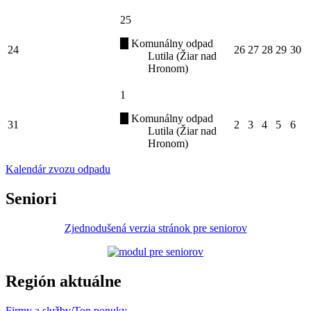
25
Komunálny odpad
24
26
27
28
29
30
Lutila (Žiar nad
Hronom)
1
Komunálny odpad
31
2
3
4
5
6
Lutila (Žiar nad
Hronom)
Kalendár zvozu odpadu
Seniori
Zjednodušená verzia stránok pre seniorov
Región aktuálne
Firmy a služby
/
Top ponuky