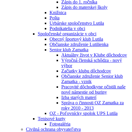
Zápis do 1. ročníka
Zápis do materskej školy
Knižnica
Pošta
Urbárske spoločenstvo Lutila
Podnikatelia v obci
Spoločenské organizácie v obci
Obecný športový klub Lutila
Občianske združenie Lutilienka
Senior klub Zamatka
Aktuálny život v Klube dôchodcov
Výročná členská schôdza - nový
výbor
Začiatky klubu dôchodcov
Občianske združenie Senior klub
Zamatka - vznik
Pracovité dôchodkyne očistili naše
nové námestie od buriny
Izba starých materí
Správa o činnosti OZ Zamatka za
roky 2010 - 2013
OZ - Poľovnícky spolok UPS Lutila
Tenisové kurty
Fotogaléria
Civilná ochrana obyvateľstva