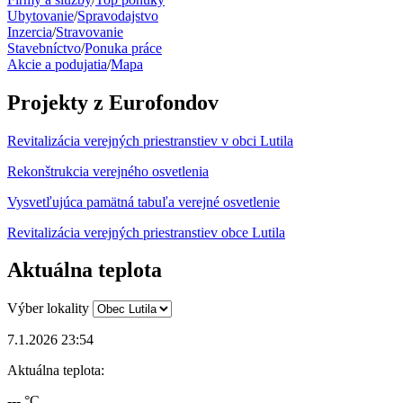
Ubytovanie
/
Spravodajstvo
Inzercia
/
Stravovanie
Stavebníctvo
/
Ponuka práce
Akcie a podujatia
/
Mapa
Projekty z Eurofondov
Revitalizácia verejných priestranstiev v obci Lutila
Rekonštrukcia verejného osvetlenia
Vysvetľujúca pamätná tabuľa verejné osvetlenie
Revitalizácia verejných priestranstiev obce Lutila
Aktuálna teplota
Výber lokality
7.1.2026 23:54
Aktuálna teplota:
--- °C