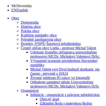
SK
Slovensky
EN
English
Obec
Demografia
História obce
Poloha obce
Kultúrne pamiatky obce
Prírodné zaujímavosti obce
Projekty /FNPŠ/ Športová infraštruktúra
Čestný občan obce Lutila - profesor Michal Valent
Udelenie čestného občianstva univerzitnému
profesorovi MUDr. Michalovi Valentovi DrSc.
Významné ocenenie prezidentom Slovenskej
republiky
Michal Valent svoj život hodnotí skutkami, nie
časom - prevzaté z ZH24
Životné jubileum 85 rokov vo fotografii
Odhalenie pamätnej tabule Univerzitnému
profesorovi MUDr. Michalovi Valentovi DrSc
Organizácie
Inštitúcie - organizácie s právnou subjektivitou
Obecný úrad
Základná škola s materskou školou