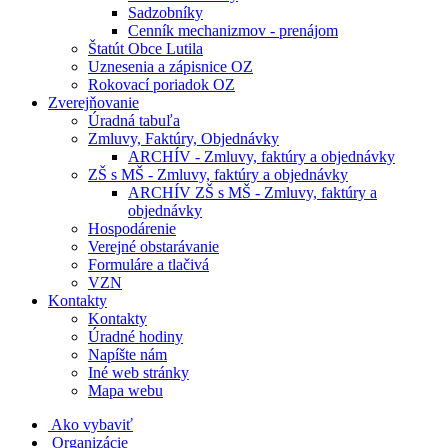
Sadzobníky
Cenník mechanizmov - prenájom
Štatút Obce Lutila
Uznesenia a zápisnice OZ
Rokovací poriadok OZ
Zverejňovanie
Úradná tabuľa
Zmluvy, Faktúry, Objednávky
ARCHÍV - Zmluvy, faktúry a objednávky
ZŠ s MŠ - Zmluvy, faktúry a objednávky
ARCHÍV ZŠ s MŠ - Zmluvy, faktúry a
objednávky
Hospodárenie
Verejné obstarávanie
Formuláre a tlačivá
VZN
Kontakty
Kontakty
Úradné hodiny
Napíšte nám
Iné web stránky
Mapa webu
Ako vybaviť
Organizácie