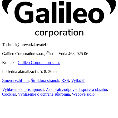
Technický prevádzkovateľ:
Galileo Corporation s.r.o., Čierna Voda 468, 925 06
Kontakt:
Galileo Corporation s.r.o.
Posledná aktualizácia: 5. 8. 2026
Zmena vzhľadu
,
Štruktúra stránok
,
RSS
,
Vytlačiť
Vyhlásenie o prístupnosti
,
Za obsah zodpovedá správca obsahu
,
Cookies
,
Vyhlásenie o ochrane súkromia
,
Webové sídlo