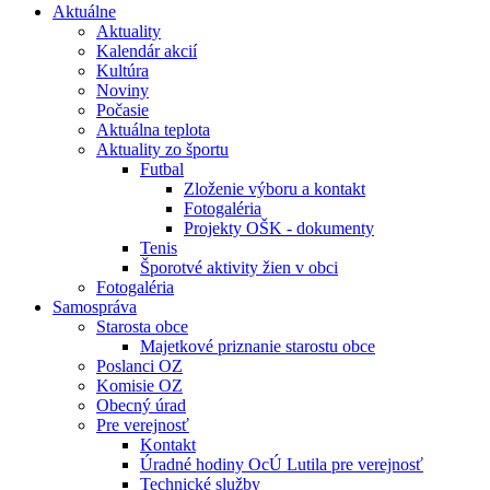
Aktuálne
Aktuality
Kalendár akcií
Kultúra
Noviny
Počasie
Aktuálna teplota
Aktuality zo športu
Futbal
Zloženie výboru a kontakt
Fotogaléria
Projekty OŠK - dokumenty
Tenis
Šporotvé aktivity žien v obci
Fotogaléria
Samospráva
Starosta obce
Majetkové priznanie starostu obce
Poslanci OZ
Komisie OZ
Obecný úrad
Pre verejnosť
Kontakt
Úradné hodiny OcÚ Lutila pre verejnosť
Technické služby