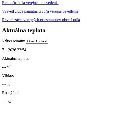
Rekonštrukcia verejného osvetlenia
Vysvetľujúca pamätná tabuľa verejné osvetlenie
Revitalizácia verejných priestranstiev obce Lutila
Aktuálna teplota
Výber lokality
7.1.2026 23:54
Aktuálna teplota:
--- °C
Vlhkosť:
--- %
Rosný bod:
--- °C