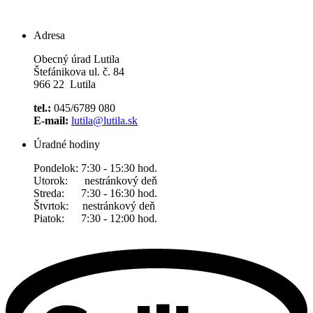
Adresa
Obecný úrad Lutila
Štefánikova ul. č. 84
966 22 Lutila
tel.:
045/6789 080
E-mail:
lutila@lutila.sk
Úradné hodiny
Pondelok: 7:30 - 15:30 hod.
Utorok: nestránkový deň
Streda: 7:30 - 16:30 hod.
Štvrtok: nestránkový deň
Piatok: 7:30 - 12:00 hod.