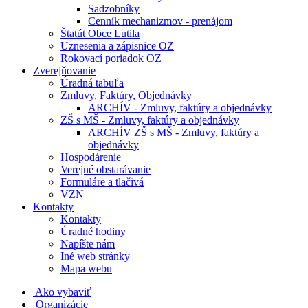
Sadzobníky
Cenník mechanizmov - prenájom
Štatút Obce Lutila
Uznesenia a zápisnice OZ
Rokovací poriadok OZ
Zverejňovanie
Úradná tabuľa
Zmluvy, Faktúry, Objednávky
ARCHÍV - Zmluvy, faktúry a objednávky
ZŠ s MŠ - Zmluvy, faktúry a objednávky
ARCHÍV ZŠ s MŠ - Zmluvy, faktúry a
objednávky
Hospodárenie
Verejné obstarávanie
Formuláre a tlačivá
VZN
Kontakty
Kontakty
Úradné hodiny
Napíšte nám
Iné web stránky
Mapa webu
Ako vybaviť
Organizácie