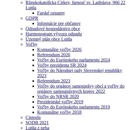
Rímskokatolícka Cirkev, farnosť sv. Ladislava, 966 22
Lutila
Farské oznamy
GDPR
Informácie pre občanov
Odpadové hospodárstvo obce
Harmonogram vývozu odpadu
Územný plán obce Lutila
Voľby
Komunálne voľby 2026
Referendum 2026
Voľby do Európskeho parlamentu 2024
Voľby prezidenta SR 2024
Voľby do Národnej rady Slovenskej republiky
2023
Referendum 2023
Voľby do orgánov samosprávy obcí a voľby do
orgánov samosprávnych krajov 2022
Voľby do NRSR 2020
Prezidentské voľby 2019
Voľby do Európskeho parlamentu 2019
Komunálne voľby 2018
Cintorín
SODB 2021
Lutila z neba