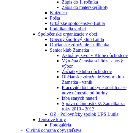
Zápis do 1. ročníka
Zápis do materskej školy
Knižnica
Pošta
Urbárske spoločenstvo Lutila
Podnikatelia v obci
Spoločenské organizácie v obci
Obecný športový klub Lutila
Občianske združenie Lutilienka
Senior klub Zamatka
Aktuálny život v Klube dôchodcov
Výročná členská schôdza - nový
výbor
Začiatky klubu dôchodcov
Občianske združenie Senior klub
Zamatka - vznik
Pracovité dôchodkyne očistili naše
nové námestie od buriny
Izba starých materí
Správa o činnosti OZ Zamatka za
roky 2010 - 2013
OZ - Poľovnícky spolok UPS Lutila
Tenisové kurty
Fotogaléria
Civilná ochrana obyvateľstva