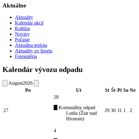
Aktuálne
Aktuality
Kalendár akcií
Kultúra
Noviny
Počasie
Aktuálna teplota
Aktuality zo športu
Fotogaléria
Kalendár vývozu odpadu
August
2026
Po
Ut
St
Št
Pi
So
Ne
28
Komunálny odpad
27
29
30
31
1
2
Lutila (Žiar nad
Hronom)
4