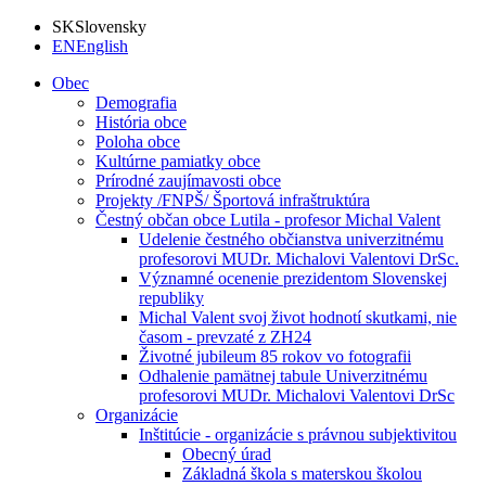
SK
Slovensky
EN
English
Obec
Demografia
História obce
Poloha obce
Kultúrne pamiatky obce
Prírodné zaujímavosti obce
Projekty /FNPŠ/ Športová infraštruktúra
Čestný občan obce Lutila - profesor Michal Valent
Udelenie čestného občianstva univerzitnému
profesorovi MUDr. Michalovi Valentovi DrSc.
Významné ocenenie prezidentom Slovenskej
republiky
Michal Valent svoj život hodnotí skutkami, nie
časom - prevzaté z ZH24
Životné jubileum 85 rokov vo fotografii
Odhalenie pamätnej tabule Univerzitnému
profesorovi MUDr. Michalovi Valentovi DrSc
Organizácie
Inštitúcie - organizácie s právnou subjektivitou
Obecný úrad
Základná škola s materskou školou