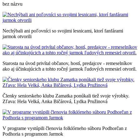
bez názvu
Nechýbali ani poľovníci so svojimi lesnicami, ktorí fanfárami
jarmok otvorili
Starosta na úvod privítal občanov, hostí, predajcov - remeselníkov
ako aj účinkujúcich a tohto ročný jarmok ľudových remesiel otvoril.
Členky seniorskeho klubu Zamatka ponúkali tiež svoje výrobky.
Zľava: Hela Velká, Anka Bičárová, Lydka Pružinová
V programe vystúpili členovia folklórneho súboru Podhorčan z
Podhoria s programom Jarmok