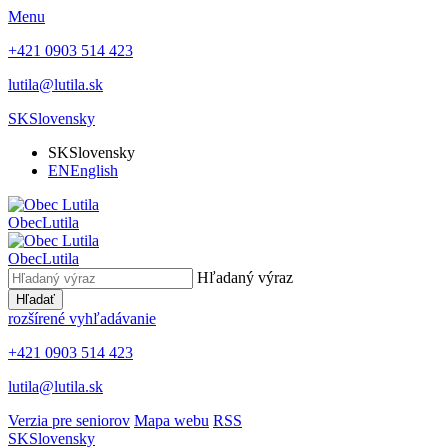
Menu
+421 0903 514 423
lutila@lutila.sk
SK
Slovensky
SK
Slovensky
EN
English
Obec
Lutila
Obec
Lutila
Hľadaný výraz
Hľadať
rozšírené vyhľadávanie
+421 0903 514 423
lutila@lutila.sk
Verzia pre seniorov
Mapa webu
RSS
SK
Slovensky