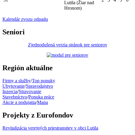
Lutila (Žiar nad
Hronom)
Kalendár zvozu odpadu
Seniori
Zjednodušená verzia stránok pre seniorov
Región aktuálne
Firmy a služby
/
Top ponuky
Ubytovanie
/
Spravodajstvo
Inzercia
/
Stravovanie
Stavebníctvo
/
Ponuka práce
Akcie a podujatia
/
Mapa
Projekty z Eurofondov
Revitalizácia verejných priestranstiev v obci Lutila